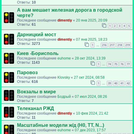
Ответы:
10
А вам мешает железная дорога в городской
черте?
Последнее сообщение
dimentiy
«
20 янв 2025, 20:09
Ответы:
61
1
2
3
4
5
Дарницкий мост
Последнее сообщение
dimentiy
«
07 янв 2025, 18:23
Ответы:
3273
1
216
217
218
219
…
Киев -Борисполь
Последнее сообщение
euhome
«
28 окт 2024, 13:39
Ответы:
1143
1
74
75
76
77
…
Паровоз
Последнее сообщение
Klovsky
«
27 окт 2024, 08:58
Ответы:
616
1
39
40
41
42
…
Вокзалы в мире
Последнее сообщение
Бодрый
«
07 июл 2024, 08:26
Ответы:
7
Телеканал РЖД
Последнее сообщение
dimentiy
«
10 фев 2024, 21:42
Ответы:
11
Масштабные модели ж/д (H0, TT, N...)
Последнее сообщение
euhome
«
07 дек 2023, 17:57