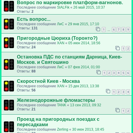
Вопрос по маркировке платформ-вагнонов.
Последнее сообщение
SlALFik
«
26 май 2015, 10:37
Ответы:
2
Есть вопрос...
Последнее сообщение
ЛиС
«
29 янв 2015, 17:10
Ответы:
131
1
6
7
8
9
…
Пригородные Цюриха (Торонто?)
Последнее сообщение
XAN
«
05 июн 2014, 18:56
Ответы:
24
1
2
Остановка ПДС по станциям Дарница, Киев-
Москов. и Святошино
Последнее сообщение
ЛиС
«
07 фев 2014, 01:00
Ответы:
88
1
2
3
4
5
6
Скоростной Киев - Москва
Последнее сообщение
XAN
«
15 дек 2013, 13:38
Ответы:
56
1
2
3
4
Железнодорожные фломастеры
Последнее сообщение
TANK
«
13 сен 2013, 09:32
Ответы:
21
1
2
Проезд на пригородных поездах с
пересадками
Последнее сообщение
Zerling
«
30 июн 2013, 18:45