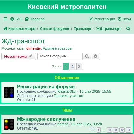
Киевский метрополитен
FAQ
Правила
Регистрация
Вход
П
Киевское метро
Список форумов
Транспорт
ЖД-транспорт
о
ЖД-транспорт
и
Модераторы:
dimentiy
,
Администраторы
с
Поиск
Расширенный пои
Новая тема
к
1
2
След.
95 тем
Объявления
Регистрация на форуме
Последнее сообщение
KharkivSky
«
12 апр 2025, 15:55
Добавлено в форуме
Правила участия
Ответы:
11
Темы
Міжнародне сполучення
Последнее сообщение
berest
«
02 авг 2026, 00:28
Ответы:
491
1
30
31
32
33
…