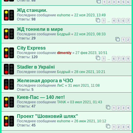
Ответы:
88
1
2
3
4
5
6
Ж\д станции.
Последнее сообщение
euhome
«
22 ноя 2023, 13:49
Ответы:
98
1
4
5
6
7
…
ЖД тоннели в мире
Последнее сообщение
Бодрый
«
22 ноя 2023, 08:33
Ответы:
29
1
2
City Express
Последнее сообщение
dimentiy
«
27 фев 2023, 10:51
Ответы:
120
1
6
7
8
9
…
Stadler в Україні
Последнее сообщение
Бодрый
«
28 сен 2021, 10:21
Железная дорога в ЧЗО
Последнее сообщение
ЛиС
«
31 июл 2021, 11:08
Ответы:
5
Киев-Пас — 140 лет!
Последнее сообщение
TANK
«
03 июл 2021, 01:43
Ответы:
47
1
2
3
4
Проект "Шовковий шлях"
Последнее сообщение
euhome
«
26 июн 2021, 10:12
Ответы:
45
1
2
3
4