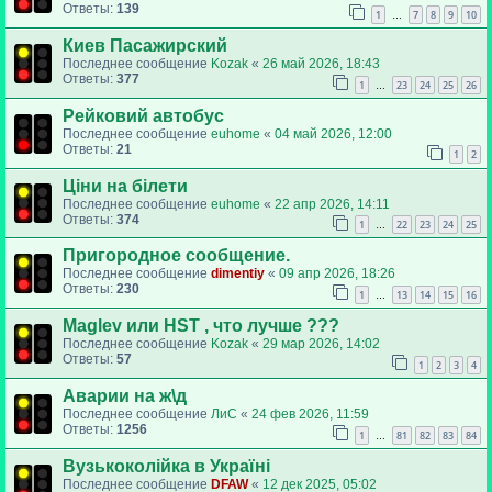
Ответы:
139
1
7
8
9
10
…
Киев Пасажирский
Последнее сообщение
Kozak
«
26 май 2026, 18:43
Ответы:
377
1
23
24
25
26
…
Рейковий автобус
Последнее сообщение
euhome
«
04 май 2026, 12:00
Ответы:
21
1
2
Ціни на білети
Последнее сообщение
euhome
«
22 апр 2026, 14:11
Ответы:
374
1
22
23
24
25
…
Пригородное сообщение.
Последнее сообщение
dimentiy
«
09 апр 2026, 18:26
Ответы:
230
1
13
14
15
16
…
Maglev или HST , что лучше ???
Последнее сообщение
Kozak
«
29 мар 2026, 14:02
Ответы:
57
1
2
3
4
Аварии на ж\д
Последнее сообщение
ЛиС
«
24 фев 2026, 11:59
Ответы:
1256
1
81
82
83
84
…
Вузькоколійка в Україні
Последнее сообщение
DFAW
«
12 дек 2025, 05:02