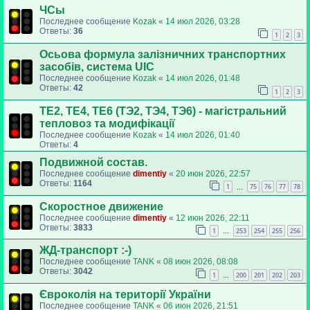
ЧСы
Последнее сообщение
Kozak
«
14 июл 2026, 03:28
Ответы:
36
1
2
3
Осьова формула залізничних транспортних
засобів, система UIC
Последнее сообщение
Kozak
«
14 июл 2026, 01:48
Ответы:
42
1
2
3
ТЕ2, ТЕ4, ТЕ6 (ТЭ2, ТЭ4, ТЭ6) - магістральний
тепловоз та модифікації
Последнее сообщение
Kozak
«
14 июл 2026, 01:40
Ответы:
4
Подвижной состав.
Последнее сообщение
dimentiy
«
20 июн 2026, 22:57
Ответы:
1164
1
75
76
77
78
…
Скоростное движение
Последнее сообщение
dimentiy
«
12 июн 2026, 22:11
Ответы:
3833
1
253
254
255
256
…
ЖД-транспорт :-)
Последнее сообщение
TANK
«
08 июн 2026, 08:08
Ответы:
3042
1
200
201
202
203
…
Євроколія на території України
Последнее сообщение
TANK
«
06 июн 2026, 21:51