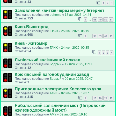
Ответы:
43
1
2
3
Замовлення квитків через мережу Інтернет
Последнее сообщение
euhome
«
13 авг 2025, 14:44
Ответы:
753
1
48
49
50
51
…
Киев-Вышгород
Последнее сообщение
Юрик
«
25 июн 2025, 06:15
Ответы:
608
1
38
39
40
41
…
Киев - Житомир
Последнее сообщение
TANK
«
24 июн 2025, 00:35
Ответы:
54
1
2
3
4
Львівський залізничний вокзал
Последнее сообщение
Бодрый
«
12 июн 2025, 11:11
Ответы:
12
Крюківський вагонобудівний завод
Последнее сообщение
Бодрый
«
09 июн 2025, 20:47
Ответы:
3
Пригородные электрички Киевского узла
Последнее сообщение
TANK
«
02 июн 2025, 19:37
Ответы:
315
1
19
20
21
22
…
Рибальський залізничний міст (Петровский
железнодорожный мост)
Последнее сообщение
AMY
«
02 апр 2025, 19:10