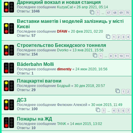
Дарницкий вокзал и новая станция
Последнее сообщение
KuzyaCat
«
26 апр 2021, 05:14
Ответы:
1046
1
67
68
69
70
…
Виставки макетів і моделей залізниць у місті
Києві
Последнее сообщение
DFAW
«
20 фев 2021, 02:20
Ответы:
57
1
2
3
4
Строительство Бескидского тоннеля
Последнее сообщение
Dvorko
«
13 янв 2021, 15:56
Ответы:
154
1
8
9
10
11
…
Bäderbahn Molli
Последнее сообщение
dimentiy
«
24 июн 2020, 16:56
Ответы:
1
Плацкартні вагони
Последнее сообщение
Бодрый
«
30 дек 2018, 20:57
Ответы:
29
1
2
ДС3
Последнее сообщение
Филюхин Алексей
«
30 ноя 2015, 11:49
Ответы:
100
1
4
5
6
7
…
Пожары на ЖД
Последнее сообщение
TANK
«
14 июл 2015, 13:02
Ответы:
10