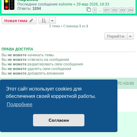
Последнее сообщение
euhome
«
29 мар 2026, 19:33
Ответы:
3204
1
211
212
213
214
…
Новая тема
2 темы • Страница
1
из
1
Перейти
ПРАВА ДОСТУПА
Вы
не можете
начинать темы
Вы
не можете
отвечать на сообщения
Вы
не можете
редактировать свои сообщения
Вы
не можете
удалять свои сообщения
Вы
не можете
добавлять вложения
Киевское метро
Список форумов
Часовой пояс:
UTC+03:00
Этот сайт использует cookies для
Создано на основе
phpBB
® Forum Software © phpBB Limited
обеспечения своей корректной работы.
Русская поддержка phpBB
Подробнее
Конфиденциальность
|
Правила
Согласен