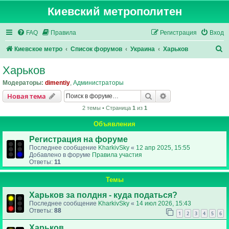
Киевский метрополитен
FAQ
Правила
Регистрация
Вход
П
Киевское метро
Список форумов
Украина
Харьков
о
Харьков
и
Модераторы:
dimentiy
,
Администраторы
с
Поиск
Расширенный пои
Новая тема
к
2 темы • Страница
1
из
1
Объявления
Регистрация на форуме
Последнее сообщение
KharkivSky
«
12 апр 2025, 15:55
Добавлено в форуме
Правила участия
Ответы:
11
Темы
Харьков за полдня - куда податься?
Последнее сообщение
KharkivSky
«
14 июл 2026, 15:43
Ответы:
88
1
2
3
4
5
6
Харьков