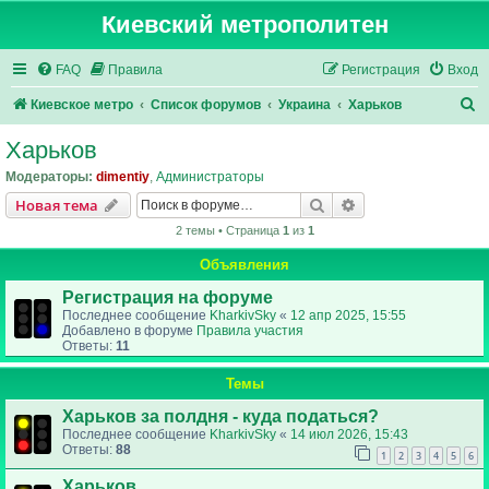
Киевский метрополитен
FAQ
Правила
Регистрация
Вход
П
Киевское метро
Список форумов
Украина
Харьков
о
Харьков
и
Модераторы:
dimentiy
,
Администраторы
с
Поиск
Расширенный пои
Новая тема
к
2 темы • Страница
1
из
1
Объявления
Регистрация на форуме
Последнее сообщение
KharkivSky
«
12 апр 2025, 15:55
Добавлено в форуме
Правила участия
Ответы:
11
Темы
Харьков за полдня - куда податься?
Последнее сообщение
KharkivSky
«
14 июл 2026, 15:43
Ответы:
88
1
2
3
4
5
6
Харьков