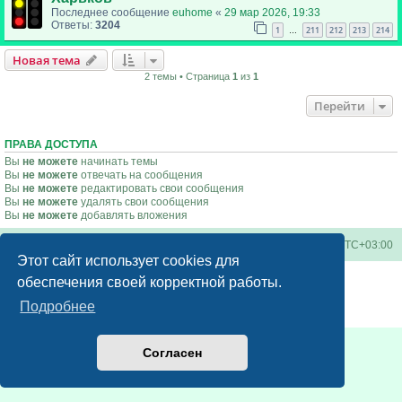
Последнее сообщение
euhome
«
29 мар 2026, 19:33
Ответы:
3204
1
211
212
213
214
…
Новая тема
2 темы • Страница
1
из
1
Перейти
ПРАВА ДОСТУПА
Вы
не можете
начинать темы
Вы
не можете
отвечать на сообщения
Вы
не можете
редактировать свои сообщения
Вы
не можете
удалять свои сообщения
Вы
не можете
добавлять вложения
Киевское метро
Список форумов
Часовой пояс:
UTC+03:00
Этот сайт использует cookies для
Создано на основе
phpBB
® Forum Software © phpBB Limited
обеспечения своей корректной работы.
Русская поддержка phpBB
Подробнее
Конфиденциальность
|
Правила
Согласен