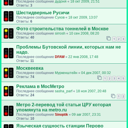
Последнее сообщение
дудоня
«
18 окт 2009, 21:51
Ответы:
3
Шестидверные Русичи
Последнее сообщение
Сухов
«
18 окт 2009, 13:07
Ответы:
6
Фото строительства тоннелей в Москве
Последнее сообщение
sirrosh
«
10 сен 2008, 08:20
Ответы:
40
1
2
3
Проблемы Бутовской линии, которых нам не
надо.
Последнее сообщение
DFAW
«
22 янв 2008, 17:48
Ответы:
11
Москвеевка
Последнее сообщение
Муркенштейн
«
04 дек 2007, 00:32
Ответы:
74
1
2
3
4
5
Реклама в МосМетро
Последнее сообщение
sasha_parf
«
18 ноя 2007, 20:48
Ответы:
24
1
2
Метро 2-перевод той статьи ЦРУ которая
упомянута на metro.ru
Последнее сообщение
Sinoptik
«
09 авг 2007, 23:31
Ответы:
10
Языческая сущность станции Перово