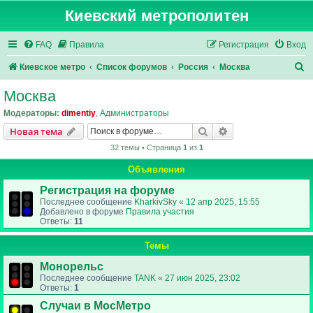
Киевский метрополитен
FAQ
Правила
Регистрация
Вход
П
Киевское метро
Список форумов
Россия
Москва
о
Москва
и
Модераторы:
dimentiy
,
Администраторы
с
Поиск
Расширенный пои
Новая тема
к
32 темы • Страница
1
из
1
Объявления
Регистрация на форуме
Последнее сообщение
KharkivSky
«
12 апр 2025, 15:55
Добавлено в форуме
Правила участия
Ответы:
11
Темы
Монорельс
Последнее сообщение
TANK
«
27 июн 2025, 23:02
Ответы:
1
Случаи в МосМетро