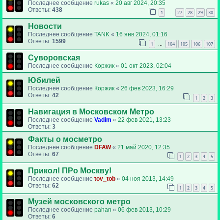
Последнее сообщение
rukas
«
20 авг 2024, 20:35
Ответы:
438
1
27
28
29
30
…
Новости
Последнее сообщение
TANK
«
16 янв 2024, 01:16
Ответы:
1599
1
104
105
106
107
…
Суворовская
Последнее сообщение
Коржик
«
01 окт 2023, 02:04
Юбилей
Последнее сообщение
Коржик
«
26 фев 2023, 16:29
Ответы:
42
1
2
3
Навигация в Московском Метро
Последнее сообщение
Vadim
«
22 фев 2021, 13:23
Ответы:
3
Факты о мосметро
Последнее сообщение
DFAW
«
21 май 2020, 12:35
Ответы:
67
1
2
3
4
5
Прикол! ПРо Москву!
Последнее сообщение
tov_tob
«
04 ноя 2013, 14:49
Ответы:
62
1
2
3
4
5
Музей московского метро
Последнее сообщение
pahan
«
06 фев 2013, 10:29
Ответы:
6