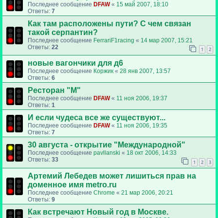
Последнее сообщение
DFAW
«
15 май 2007, 18:10
Ответы:
7
Как там расположены пути? С чем связан
такой серпантин?
Последнее сообщение
FerrariF1racing
«
14 мар 2007, 15:21
Ответы:
22
1
2
новые вагончики для д6
Последнее сообщение
Коржик
«
28 янв 2007, 13:57
Ответы:
6
Ресторан "М"
Последнее сообщение
DFAW
«
11 ноя 2006, 19:37
Ответы:
1
И если чудеса все же существуют...
Последнее сообщение
DFAW
«
11 ноя 2006, 19:35
Ответы:
7
30 августа - открытие "Международной"
Последнее сообщение
pavllanski
«
18 окт 2006, 14:33
Ответы:
33
1
2
3
Артемий Лебедев может лишиться прав на
доменное имя metro.ru
Последнее сообщение
Chrome
«
21 мар 2006, 20:21
Ответы:
9
Как встречают Новый год в Москве.