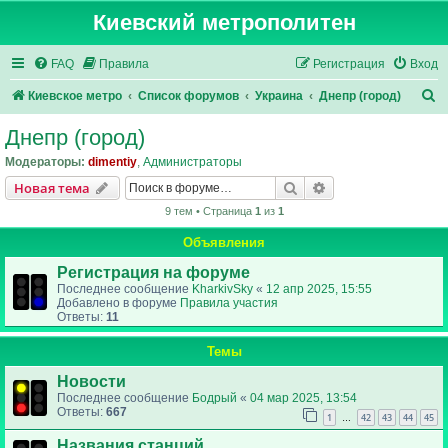
Киевский метрополитен
FAQ
Правила
Регистрация
Вход
П
Киевское метро
Список форумов
Украина
Днепр (город)
о
Днепр (город)
и
Модераторы:
dimentiy
,
Администраторы
с
Поиск
Расширенный пои
Новая тема
к
9 тем • Страница
1
из
1
Объявления
Регистрация на форуме
Последнее сообщение
KharkivSky
«
12 апр 2025, 15:55
Добавлено в форуме
Правила участия
Ответы:
11
Темы
Новости
Последнее сообщение
Бодрый
«
04 мар 2025, 13:54
Ответы:
667
1
42
43
44
45
…
Названия станций