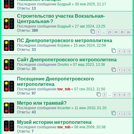
Последнее сообщение
Бодрый
«
30 янв 2025, 21:17
Ответы:
13
Строительство участка Вокзальная-
Центральная-?
Последнее сообщение
Бодрый
«
27 авг 2024, 13:25
Ответы:
380
1
23
24
25
26
…
ПС Днепропетровского метрополитена
Последнее сообщение
Коржик
«
15 июн 2024, 22:09
Ответы:
33
1
2
3
Сайт Днепропетровского метрополитена
Последнее сообщение
Dvorko
«
07 мар 2023, 13:38
Ответы:
35
1
2
3
Посещение Днепропетровского
метрополитена
Последнее сообщение
tov_tob
«
07 сен 2012, 11:50
Ответы:
97
1
4
5
6
7
…
Метро или трамвай?
Последнее сообщение
Incanter
«
11 июн 2010, 01:20
Ответы:
43
1
2
3
Музей истории метрополитена
Последнее сообщение
tov_tob
«
08 янв 2009, 20:38
Ответы:
7