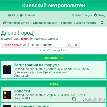
Киевский метрополитен
FAQ
Правила
Регистрация
Вход
П
Киевское метро
Список форумов
Украина
Днепр (город)
о
Днепр (город)
и
Модераторы:
dimentiy
,
Администраторы
с
Поиск
Расширенный пои
Новая тема
к
9 тем • Страница
1
из
1
Объявления
Регистрация на форуме
Последнее сообщение
KharkivSky
«
12 апр 2025, 15:55
Добавлено в форуме
Правила участия
Ответы:
11
Темы
Новости
Последнее сообщение
Бодрый
«
04 мар 2025, 13:54
Ответы:
667
1
42
43
44
45
…
Названия станций