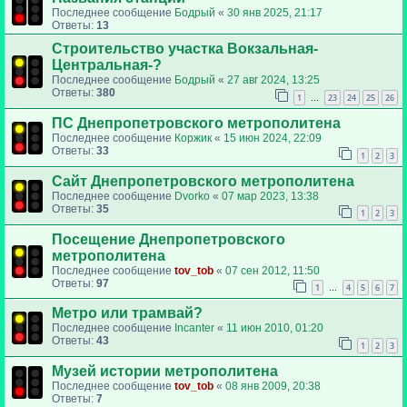
Последнее сообщение
Бодрый
«
30 янв 2025, 21:17
Ответы:
13
Строительство участка Вокзальная-
Центральная-?
Последнее сообщение
Бодрый
«
27 авг 2024, 13:25
Ответы:
380
1
23
24
25
26
…
ПС Днепропетровского метрополитена
Последнее сообщение
Коржик
«
15 июн 2024, 22:09
Ответы:
33
1
2
3
Сайт Днепропетровского метрополитена
Последнее сообщение
Dvorko
«
07 мар 2023, 13:38
Ответы:
35
1
2
3
Посещение Днепропетровского
метрополитена
Последнее сообщение
tov_tob
«
07 сен 2012, 11:50
Ответы:
97
1
4
5
6
7
…
Метро или трамвай?
Последнее сообщение
Incanter
«
11 июн 2010, 01:20
Ответы:
43
1
2
3
Музей истории метрополитена
Последнее сообщение
tov_tob
«
08 янв 2009, 20:38
Ответы:
7