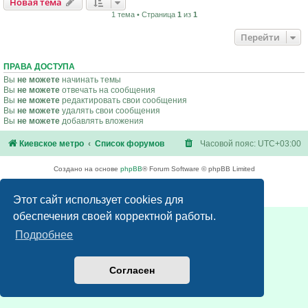
Новая тема
1 тема • Страница
1
из
1
Перейти
ПРАВА ДОСТУПА
Вы
не можете
начинать темы
Вы
не можете
отвечать на сообщения
Вы
не можете
редактировать свои сообщения
Вы
не можете
удалять свои сообщения
Вы
не можете
добавлять вложения
Киевское метро
Список форумов
Часовой пояс:
UTC+03:00
Создано на основе
phpBB
® Forum Software © phpBB Limited
Русская поддержка phpBB
Конфиденциальность
|
Правила
Этот сайт использует cookies для
обеспечения своей корректной работы.
Подробнее
Согласен