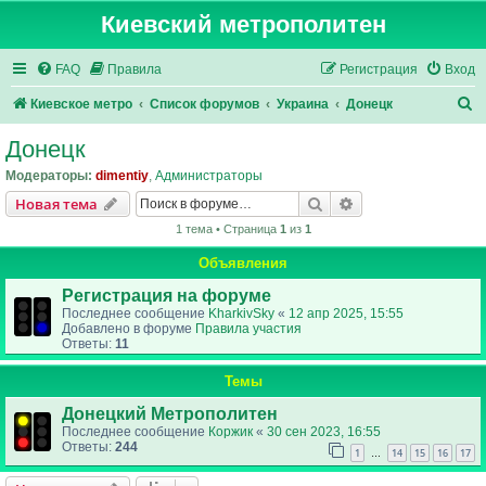
Киевский метрополитен
FAQ
Правила
Регистрация
Вход
П
Киевское метро
Список форумов
Украина
Донецк
о
Донецк
и
Модераторы:
dimentiy
,
Администраторы
с
Поиск
Расширенный пои
Новая тема
к
1 тема • Страница
1
из
1
Объявления
Регистрация на форуме
Последнее сообщение
KharkivSky
«
12 апр 2025, 15:55
Добавлено в форуме
Правила участия
Ответы:
11
Темы
Донецкий Метрополитен
Последнее сообщение
Коржик
«
30 сен 2023, 16:55
Ответы:
244
1
14
15
16
17
…