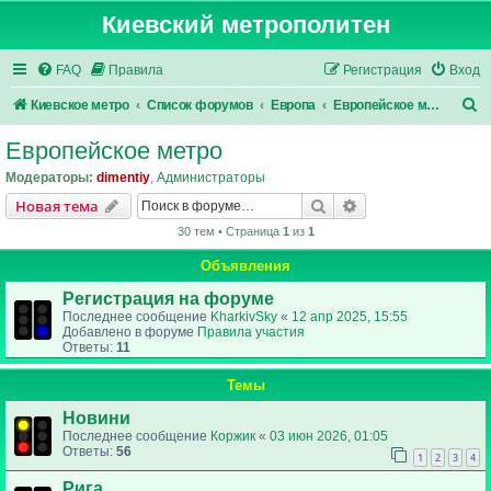
Киевский метрополитен
FAQ
Правила
Регистрация
Вход
П
Киевское метро
Список форумов
Европа
Европейское метро
о
Европейское метро
и
Модераторы:
dimentiy
,
Администраторы
с
Поиск
Расширенный пои
Новая тема
к
30 тем • Страница
1
из
1
Объявления
Регистрация на форуме
Последнее сообщение
KharkivSky
«
12 апр 2025, 15:55
Добавлено в форуме
Правила участия
Ответы:
11
Темы
Новини
Последнее сообщение
Коржик
«
03 июн 2026, 01:05
Ответы:
56
1
2
3
4
Рига