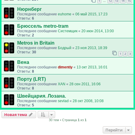
1
12
13
14
15
…
Нюрнберг
Последнее сообщение
euhome
«
06 май 2015, 17:23
Ответы:
6
Брюссель metro-tram
Последнее сообщение
Системщик
«
20 июн 2014, 13:00
Ответы:
2
Metros in Britain
Последнее сообщение
Бодрый
«
23 ноя 2013, 18:39
Ответы:
30
1
2
3
Вена
Последнее сообщение
dimentiy
«
13 окт 2013, 16:01
Ответы:
8
Порту (LRT)
Последнее сообщение
XAN
«
28 сен 2011, 16:06
Ответы:
8
Швейцария. Лозана.
Последнее сообщение
sevlad
«
28 окт 2008, 10:08
Ответы:
5
Новая тема
30 тем • Страница
1
из
1
Перейти