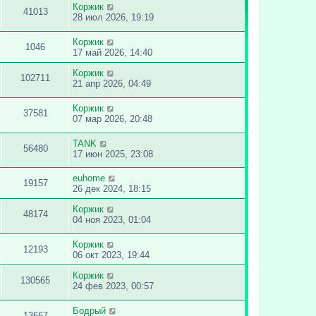
Коржик
41013
28 июл 2026, 19:19
Коржик
1046
17 май 2026, 14:40
Коржик
102711
21 апр 2026, 04:49
Коржик
37581
07 мар 2026, 20:48
TANK
56480
17 июн 2025, 23:08
euhome
19157
26 дек 2024, 18:15
Коржик
48174
04 ноя 2023, 01:04
Коржик
12193
06 окт 2023, 19:44
Коржик
130565
24 фев 2023, 00:57
Бодрый
13667