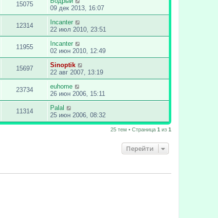
Бодрый
15075
09 дек 2013, 16:07
Incanter
12314
22 июл 2010, 23:51
Incanter
11955
02 июн 2010, 12:49
Sinoptik
15697
22 авг 2007, 13:19
euhome
23734
26 июн 2006, 15:11
Palal
11314
25 июн 2006, 08:32
25 тем • Страница
1
из
1
Перейти