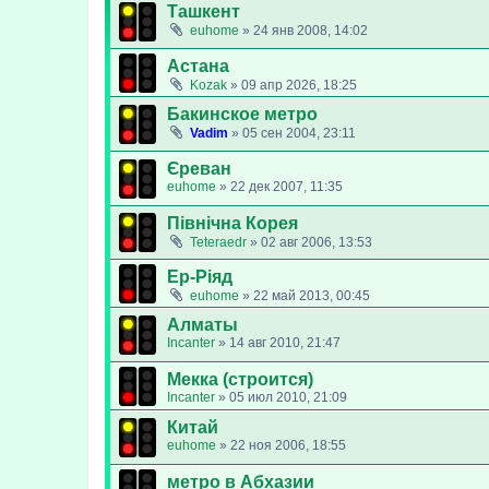
Ташкент
euhome
»
24 янв 2008, 14:02
Астана
Kozak
»
09 апр 2026, 18:25
Бакинское метро
Vadim
»
05 сен 2004, 23:11
Єреван
euhome
»
22 дек 2007, 11:35
Північна Корея
Teteraedr
»
02 авг 2006, 13:53
Ер-Ріяд
euhome
»
22 май 2013, 00:45
Алматы
Incanter
»
14 авг 2010, 21:47
Мекка (строится)
Incanter
»
05 июл 2010, 21:09
Китай
euhome
»
22 ноя 2006, 18:55
метро в Абхазии