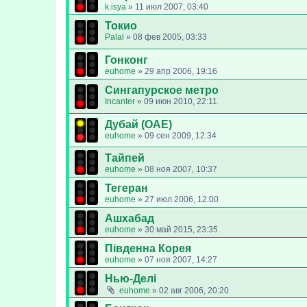
k.isya
»
11 июл 2007, 03:40
Токио
Palal
»
08 фев 2005, 03:33
Гонконг
euhome
»
29 апр 2006, 19:16
Сингапурское метро
Incanter
»
09 июн 2010, 22:11
Дубай (ОАЕ)
euhome
»
09 сен 2009, 12:34
Тайпей
euhome
»
08 ноя 2007, 10:37
Тегеран
euhome
»
27 июл 2006, 12:00
Ашхабад
euhome
»
30 май 2015, 23:35
Південна Корея
euhome
»
07 ноя 2007, 14:27
Нью-Делі
euhome
»
02 авг 2006, 20:20