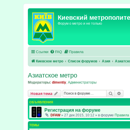
Киевский метрополит
Форум о метро и не только
Ссылки
FAQ
Правила
Киевское метро
Список форумов
Азия
Азиатск
Азиатское метро
Модераторы:
dimentiy
,
Администраторы
Поиск
Рас
Новая тема
ОБЪЯВЛЕНИЯ
Регистрация на форуме
DFAW
»
27 дек 2015, 10:12
» в форуме
Правила 
ТЕМЫ