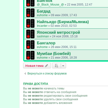
Бангкок
@_Black_Mouse_@
»
22 янв 2005, 12:47
Багдад
euhome
»
09 июн 2009, 17:43
Найпьидо (Бирма/Мьянма)
Incanter
»
02 июн 2010, 02:53
Японский метрострой
sashman
»
24 ноя 2006, 15:18
Бангалор
euhome
»
26 июн 2006, 15:11
Мумбаи (Бомбей)
euhome
»
21 июн 2006, 18:28
Новая тема
Вернуться к списку форумов
ПРАВА ДОСТУПА
Вы
не можете
начинать темы
Вы
не можете
отвечать на сообщения
Вы
не можете
редактировать свои сообщения
Вы
не можете
удалять свои сообщения
Вы
не можете
добавлять вложения