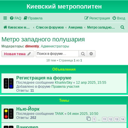
Киевский метрополитен
FAQ
Правила
Регистрация
Вход
П
Киевское метро
Список форумов
Америка
Метро западного полушария
о
Метро западного полушария
и
Модераторы:
dimentiy
,
Администраторы
с
Поиск
Расширенный пои
Новая тема
к
18 тем • Страница
1
из
1
Объявления
Регистрация на форуме
Последнее сообщение
KharkivSky
«
12 апр 2025, 15:55
Добавлено в форуме
Правила участия
Ответы:
11
Темы
Нью-Йорк
Последнее сообщение
TANK
«
04 июн 2025, 10:50
Ответы:
202
1
11
12
13
14
…
Ванкувер