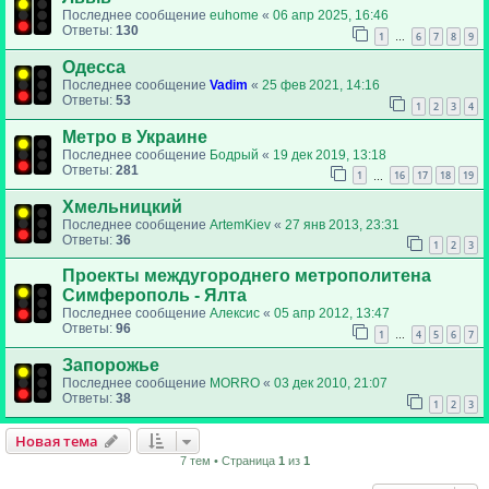
Последнее сообщение
euhome
«
06 апр 2025, 16:46
Ответы:
130
1
6
7
8
9
…
Одесса
Последнее сообщение
Vadim
«
25 фев 2021, 14:16
Ответы:
53
1
2
3
4
Метро в Украине
Последнее сообщение
Бодрый
«
19 дек 2019, 13:18
Ответы:
281
1
16
17
18
19
…
Хмельницкий
Последнее сообщение
ArtemKiev
«
27 янв 2013, 23:31
Ответы:
36
1
2
3
Проекты междугороднего метрополитена
Симферополь - Ялта
Последнее сообщение
Алексис
«
05 апр 2012, 13:47
Ответы:
96
1
4
5
6
7
…
Запорожье
Последнее сообщение
MORRO
«
03 дек 2010, 21:07
Ответы:
38
1
2
3
Новая тема
7 тем • Страница
1
из
1