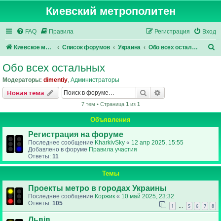
Киевский метрополитен
FAQ
Правила
Регистрация
Вход
П
Киевское метро
Список форумов
Украина
Обо всех остальных
о
Обо всех остальных
и
Модераторы:
dimentiy
,
Администраторы
с
Поиск
Расширенный пои
Новая тема
к
7 тем • Страница
1
из
1
Объявления
Регистрация на форуме
Последнее сообщение
KharkivSky
«
12 апр 2025, 15:55
Добавлено в форуме
Правила участия
Ответы:
11
Темы
Проекты метро в городах Украины
Последнее сообщение
Коржик
«
10 май 2025, 23:32
Ответы:
105
1
5
6
7
8
…
Львів