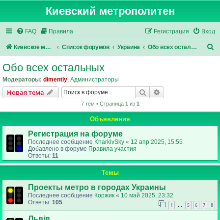
Киевский метрополитен
FAQ
Правила
Регистрация
Вход
П
Киевское метро
Список форумов
Украина
Обо всех остальных
о
Обо всех остальных
и
Модераторы:
dimentiy
,
Администраторы
с
Поиск
Расширенный пои
Новая тема
к
7 тем • Страница
1
из
1
Объявления
Регистрация на форуме
Последнее сообщение
KharkivSky
«
12 апр 2025, 15:55
Добавлено в форуме
Правила участия
Ответы:
11
Темы
Проекты метро в городах Украины
Последнее сообщение
Коржик
«
10 май 2025, 23:32
Ответы:
105
1
5
6
7
8
…
Львів