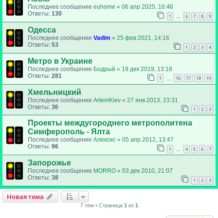
Последнее сообщение
euhome
«
06 апр 2025, 16:46
Ответы:
130
1
6
7
8
9
…
Одесса
Последнее сообщение
Vadim
«
25 фев 2021, 14:16
Ответы:
53
1
2
3
4
Метро в Украине
Последнее сообщение
Бодрый
«
19 дек 2019, 13:18
Ответы:
281
1
16
17
18
19
…
Хмельницкий
Последнее сообщение
ArtemKiev
«
27 янв 2013, 23:31
Ответы:
36
1
2
3
Проекты междугороднего метрополитена
Симферополь - Ялта
Последнее сообщение
Алексис
«
05 апр 2012, 13:47
Ответы:
96
1
4
5
6
7
…
Запорожье
Последнее сообщение
MORRO
«
03 дек 2010, 21:07
Ответы:
38
1
2
3
Новая тема
7 тем • Страница
1
из
1