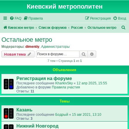
Киевский метрополитен
FAQ
Правила
Регистрация
Вход
П
Киевское метро
Список форумов
Россия
Остальное метро
о
Остальное метро
и
Модераторы:
dimentiy
,
Администраторы
с
Поиск
Расширенный пои
Новая тема
к
7 тем • Страница
1
из
1
Объявления
Регистрация на форуме
Последнее сообщение
KharkivSky
«
12 апр 2025, 15:55
Добавлено в форуме
Правила участия
Ответы:
11
Темы
Казань
Последнее сообщение
Бодрый
«
15 авг 2021, 13:10
Ответы:
3
Нижний Новгород