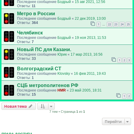
Последнее сообщение
Бодрый
«
15 авг 2021, 12:56
Ответы:
11
Метро в России
Последнее сообщение
Бодрый
«
22 дек 2019, 13:00
Ответы:
364
1
22
23
24
25
…
Челябинск
Последнее сообщение
Бодрый
«
19 ноя 2013, 11:53
Ответы:
7
Новый ПС для Казани.
Последнее сообщение
Юрик
«
17 мар 2013, 16:56
Ответы:
33
1
2
3
Волгоградский СТ
Последнее сообщение
Klovsky
«
16 фев 2011, 19:43
Ответы:
1
СЦБ метрополитенов РФ
Последнее сообщение
HMR
«
23 май 2005, 18:31
Ответы:
15
1
2
Новая тема
7 тем • Страница
1
из
1
Перейти