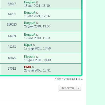
Бодрый
38447
15 авг 2021, 13:10
Бодрый
14231
15 авг 2021, 12:56
Бодрый
186023
22 дек 2019, 13:00
Бодрый
14459
19 ноя 2013, 11:53
Юрик
41171
17 мар 2013, 16:56
Klovsky
10875
16 фев 2011, 19:43
HMR
27312
23 май 2005, 18:31
7 тем • Страница
1
из
1
Перейти