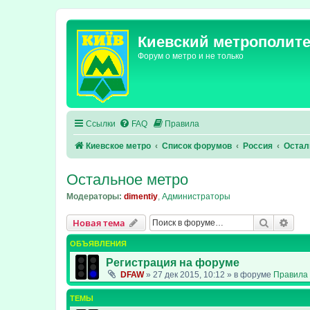
Киевский метрополит
Форум о метро и не только
Ссылки
FAQ
Правила
Киевское метро
Список форумов
Россия
Остал
Остальное метро
Модераторы:
dimentiy
,
Администраторы
Поиск
Рас
Новая тема
ОБЪЯВЛЕНИЯ
Регистрация на форуме
DFAW
»
27 дек 2015, 10:12
» в форуме
Правила 
ТЕМЫ