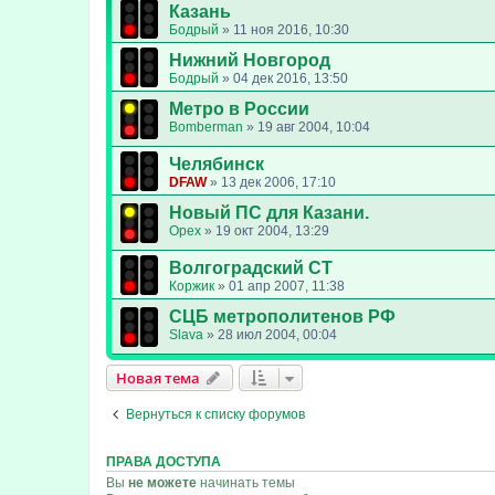
Казань
Бодрый
»
11 ноя 2016, 10:30
Нижний Новгород
Бодрый
»
04 дек 2016, 13:50
Метро в России
Bomberman
»
19 авг 2004, 10:04
Челябинск
DFAW
»
13 дек 2006, 17:10
Новый ПС для Казани.
Opex
»
19 окт 2004, 13:29
Волгоградский СТ
Коржик
»
01 апр 2007, 11:38
СЦБ метрополитенов РФ
Slava
»
28 июл 2004, 00:04
Новая тема
Вернуться к списку форумов
ПРАВА ДОСТУПА
Вы
не можете
начинать темы