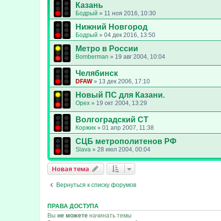
Казань
Бодрый
»
11 ноя 2016, 10:30
Нижний Новгород
Бодрый
»
04 дек 2016, 13:50
Метро в России
Bomberman
»
19 авг 2004, 10:04
Челябинск
DFAW
»
13 дек 2006, 17:10
Новый ПС для Казани.
Opex
»
19 окт 2004, 13:29
Волгоградский СТ
Коржик
»
01 апр 2007, 11:38
СЦБ метрополитенов РФ
Slava
»
28 июл 2004, 00:04
Новая тема
Вернуться к списку форумов
ПРАВА ДОСТУПА
Вы
не можете
начинать темы