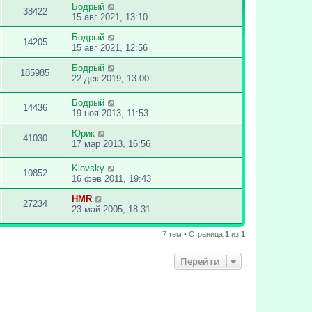
Бодрый
38422
15 авг 2021, 13:10
Бодрый
14205
15 авг 2021, 12:56
Бодрый
185985
22 дек 2019, 13:00
Бодрый
14436
19 ноя 2013, 11:53
Юрик
41030
17 мар 2013, 16:56
Klovsky
10852
16 фев 2011, 19:43
HMR
27234
23 май 2005, 18:31
7 тем • Страница
1
из
1
Перейти