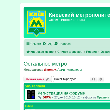
Киевский метрополит
Форум о метро и не только
Ссылки
FAQ
Правила
Киевское метро
Список форумов
Россия
Остал
Остальное метро
Модераторы:
dimentiy
,
Администраторы
Поиск
Рас
Новая тема
ОБЪЯВЛЕНИЯ
Регистрация на форуме
DFAW
»
27 дек 2015, 10:12
» в форуме
Правила 
ТЕМЫ