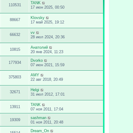
TANK
110531
17 июн 2025, 00:50
Klovsky
88667
17 май 2025, 19:12
vv
66632
28 июл 2024, 20:36
Анатолий
10815
20 янв 2024, 11:23
Dvorko
177934
07 июн 2021, 15:59
AMY
375803
22 авг 2018, 20:49
Helgi
32671
31 июл 2012, 17:01
TANK
13911
07 ноя 2011, 17:04
sashman
19309
01 ноя 2011, 20:48
Dream_On
15514