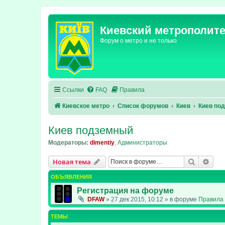
Киевский метрополит
Форум о метро и не только
Ссылки
FAQ
Правила
Киевское метро
Список форумов
Киев
Киев по
Киев подземный
Модераторы:
dimentiy
,
Администраторы
Поиск
Рас
Новая тема
ОБЪЯВЛЕНИЯ
Регистрация на форуме
DFAW
»
27 дек 2015, 10:12
» в форуме
Правила 
ТЕМЫ