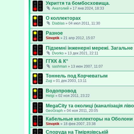
Укриття та бомбосховища.
Анатолий
»
17 янв 2024, 18:33
О коллекторах
Diablas
»
04 июл 2011, 11:30
Разное
Sinoptik
»
21 апр 2012, 15:07
Підземні інженерні мережі. Загальне
Dvorko
»
13 дек 2021, 22:11
ГГКК & К°
sashman
»
13 июн 2007, 11:07
Тоннель под Корчеватым
Zug
»
01 дек 2003, 13:11
Водопровод
Helgi
»
02 ноя 2011, 23:22
MegaCity та околиці (каналізація лі
GeoGraph
»
04 ноя 2011, 20:05
Кабельные коллекторы на Оболони
Sinoptik
»
18 фев 2007, 23:38
Споруда на Тімірязівській