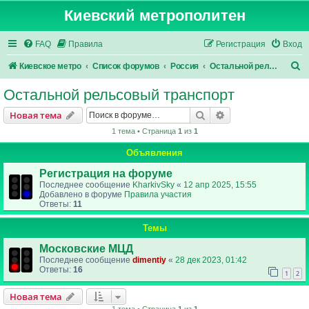
Киевский метрополитен
FAQ
Правила
Регистрация
Вход
П
Киевское метро
Список форумов
Россия
Остальной рельсовый транспорт
о
Остальной рельсовый транспорт
и
Поиск
Расширенный пои
Новая тема
с
1 тема • Страница
1
из
1
к
Объявления
Регистрация на форуме
Последнее сообщение
KharkivSky
«
12 апр 2025, 15:55
Добавлено в форуме
Правила участия
Ответы:
11
Темы
Московские МЦД
Последнее сообщение
dimentiy
«
28 дек 2023, 01:42
Ответы:
16
1
2
Новая тема