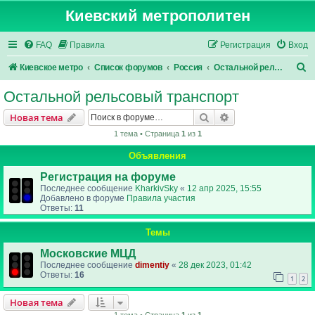
Киевский метрополитен
FAQ
Правила
Регистрация
Вход
П
Киевское метро
Список форумов
Россия
Остальной рельсовый транспорт
о
Остальной рельсовый транспорт
и
Поиск
Расширенный пои
Новая тема
с
1 тема • Страница
1
из
1
к
Объявления
Регистрация на форуме
Последнее сообщение
KharkivSky
«
12 апр 2025, 15:55
Добавлено в форуме
Правила участия
Ответы:
11
Темы
Московские МЦД
Последнее сообщение
dimentiy
«
28 дек 2023, 01:42
Ответы:
16
1
2
Новая тема