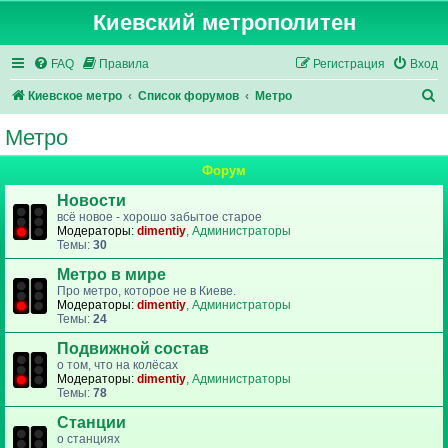
Киевский метрополитен
FAQ
Правила
Регистрация
Вход
П
Киевское метро
Список форумов
Метро
о
Метро
и
Форум
с
к
Новости
всё новое - хорошо забытое старое
Модераторы:
dimentiy
,
Администраторы
Темы:
30
Метро в мире
Про метро, которое не в Киеве.
Модераторы:
dimentiy
,
Администраторы
Темы:
24
Подвижной состав
о том, что на колёсах
Модераторы:
dimentiy
,
Администраторы
Темы:
78
Станции
о станциях