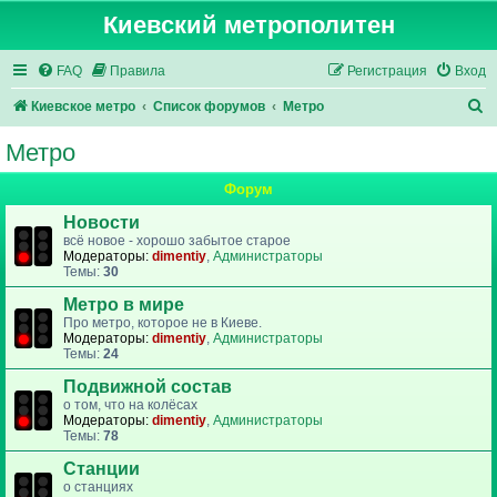
Киевский метрополитен
FAQ
Правила
Регистрация
Вход
П
Киевское метро
Список форумов
Метро
о
Метро
и
Форум
с
к
Новости
всё новое - хорошо забытое старое
Модераторы:
dimentiy
,
Администраторы
Темы:
30
Метро в мире
Про метро, которое не в Киеве.
Модераторы:
dimentiy
,
Администраторы
Темы:
24
Подвижной состав
о том, что на колёсах
Модераторы:
dimentiy
,
Администраторы
Темы:
78
Станции
о станциях