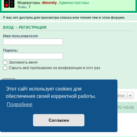
Модераторы:
dimentiy
,
Администраторы
Темы:
7
У вас нет доступа для просмотра списка или чтения тем в этом форуме.
ВХОД
•
РЕГИСТРАЦИЯ
Имя пользователя:
Пароль:
Запомнить меня
Скрыть моё пребывание на конференции в этот раз
Этот сайт использует cookies для
Перейти
обеспечения своей корректной работы.
Подробнее
Киевское метро
Список форумов
Часовой пояс:
UTC+03:00
Создано на основе
phpBB
® Forum Software © phpBB Limited
Согласен
Русская поддержка phpBB
Конфиденциальность
|
Правила