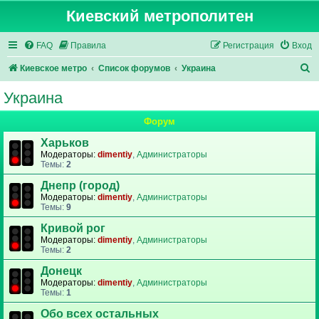
Киевский метрополитен
FAQ
Правила
Регистрация
Вход
П
Киевское метро
Список форумов
Украина
о
Украина
и
Форум
с
к
Харьков
Модераторы:
dimentiy
,
Администраторы
Темы:
2
Днепр (город)
Модераторы:
dimentiy
,
Администраторы
Темы:
9
Кривой рог
Модераторы:
dimentiy
,
Администраторы
Темы:
2
Донецк
Модераторы:
dimentiy
,
Администраторы
Темы:
1
Обо всех остальных