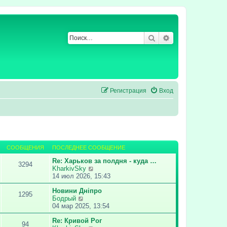
Поиск
Расширенный по
Регистрация
Вход
СООБЩЕНИЯ
ПОСЛЕДНЕЕ СООБЩЕНИЕ
Re: Харьков за полдня - куда …
3294
П
KharkivSky
е
14 июл 2026, 15:43
р
Новини Дніпро
е
1295
П
Бодрый
й
е
04 мар 2025, 13:54
т
р
и
Re: Кривой Рог
е
к
94