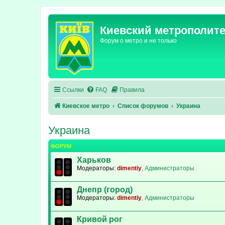
Киевский метрополит
Форум о метро и не только
Ссылки
FAQ
Правила
Киевское метро
Список форумов
Украина
Украина
ФОРУМ
Харьков
Модераторы:
dimentiy
,
Администраторы
Днепр (город)
Модераторы:
dimentiy
,
Администраторы
Кривой рог