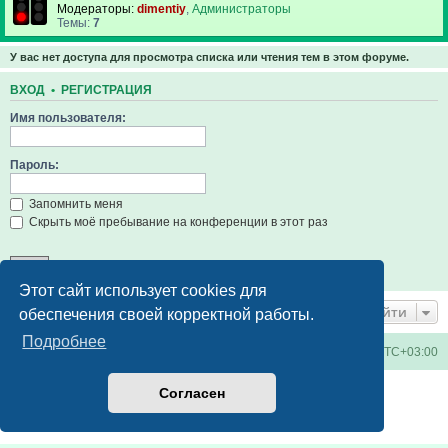
Модераторы:
dimentiy
,
Администраторы
Темы:
7
У вас нет доступа для просмотра списка или чтения тем в этом форуме.
ВХОД
•
РЕГИСТРАЦИЯ
Имя пользователя:
Пароль:
Запомнить меня
Скрыть моё пребывание на конференции в этот раз
Этот сайт использует cookies для
Перейти
обеспечения своей корректной работы.
Подробнее
Киевское метро
Список форумов
Часовой пояс:
UTC+03:00
Создано на основе
phpBB
® Forum Software © phpBB Limited
Согласен
Русская поддержка phpBB
Конфиденциальность
|
Правила