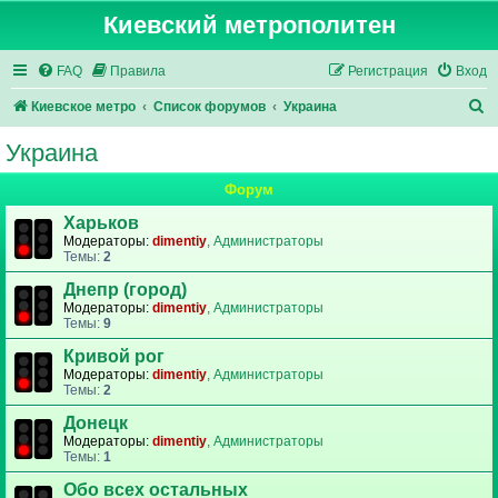
Киевский метрополитен
FAQ
Правила
Регистрация
Вход
П
Киевское метро
Список форумов
Украина
о
Украина
и
Форум
с
к
Харьков
Модераторы:
dimentiy
,
Администраторы
Темы:
2
Днепр (город)
Модераторы:
dimentiy
,
Администраторы
Темы:
9
Кривой рог
Модераторы:
dimentiy
,
Администраторы
Темы:
2
Донецк
Модераторы:
dimentiy
,
Администраторы
Темы:
1
Обо всех остальных