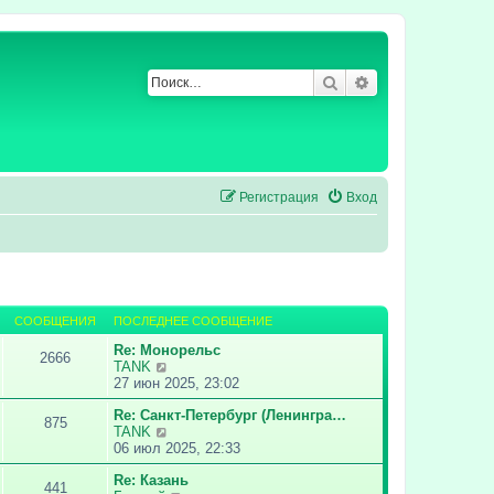
Поиск
Расширенный по
Регистрация
Вход
СООБЩЕНИЯ
ПОСЛЕДНЕЕ СООБЩЕНИЕ
Re: Монорельс
2666
П
TANK
е
27 июн 2025, 23:02
р
Re: Санкт-Петербург (Ленингра…
е
875
П
TANK
й
е
06 июл 2025, 22:33
т
р
и
Re: Казань
е
к
441