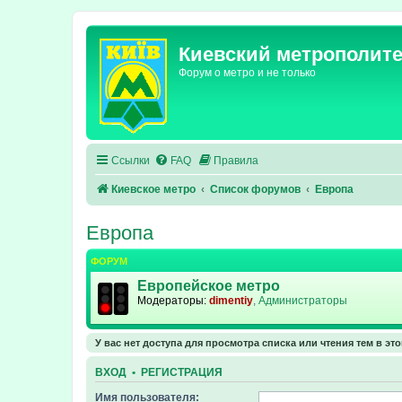
Киевский метрополит
Форум о метро и не только
Ссылки
FAQ
Правила
Киевское метро
Список форумов
Европа
Европа
ФОРУМ
Европейское метро
Модераторы:
dimentiy
,
Администраторы
У вас нет доступа для просмотра списка или чтения тем в эт
ВХОД
•
РЕГИСТРАЦИЯ
Имя пользователя: