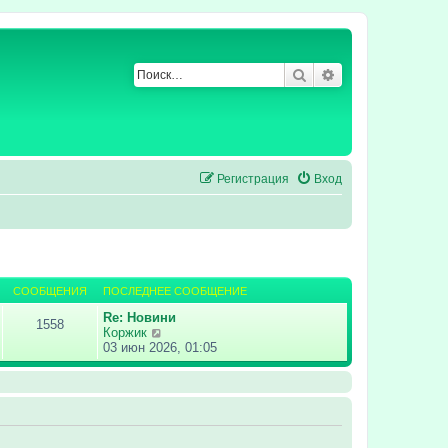
Поиск
Расширенный по
Регистрация
Вход
СООБЩЕНИЯ
ПОСЛЕДНЕЕ СООБЩЕНИЕ
Re: Новини
1558
П
Коржик
е
03 июн 2026, 01:05
р
е
й
т
и
к