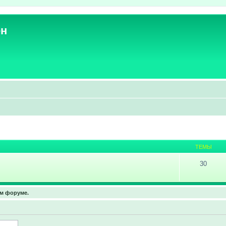
ен
ТЕМЫ
30
ом форуме.