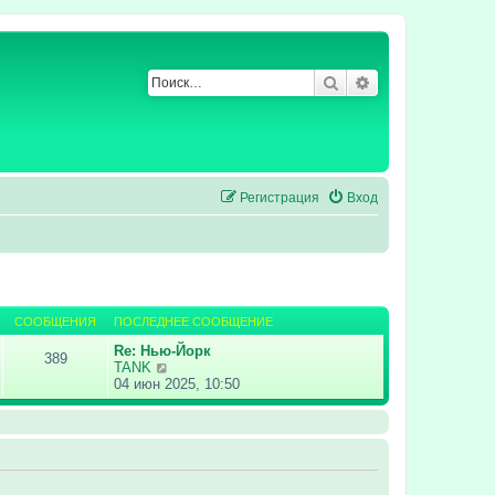
Поиск
Расширенный по
Регистрация
Вход
СООБЩЕНИЯ
ПОСЛЕДНЕЕ СООБЩЕНИЕ
Re: Нью-Йорк
389
П
TANK
е
04 июн 2025, 10:50
р
е
й
т
и
к