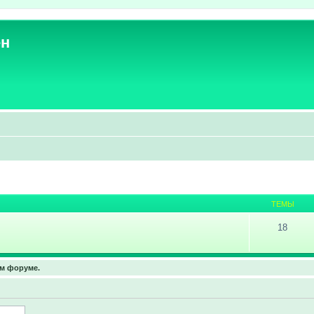
ен
ТЕМЫ
18
ом форуме.