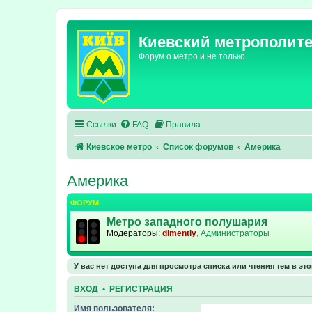
Киевский метрополит
Форум о метро и не только
Ссылки
FAQ
Правила
Киевское метро
Список форумов
Америка
Америка
ФОРУМ
Метро западного полушария
Модераторы:
dimentiy
,
Администраторы
У вас нет доступа для просмотра списка или чтения тем в эт
ВХОД
•
РЕГИСТРАЦИЯ
Имя пользователя: