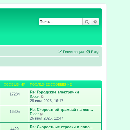
Поиск
Расширенный по
Регистрация
Вход
СООБЩЕНИЯ
ПОСЛЕДНЕЕ СООБЩЕНИЕ
Re: Городские электрички
17284
П
Юрик
е
28 июл 2026, 16:17
р
е
Re: Скоростной трамвай на лев…
16805
П
й
Rider
е
т
26 июл 2026, 12:47
р
и
е
к
Re: Скоростные стрелки и пово…
4429