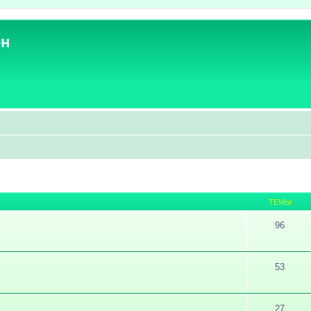
ен
ТЕМЫ
96
53
27