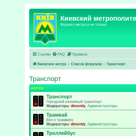
Киевский метрополит
Форум о метро и не только
Ссылки
FAQ
Правила
Киевское метро
Список форумов
Транспорт
Транспорт
ФОРУМ
Транспорт
Городской наземный транспорт
Модераторы:
dimentiy
,
Администраторы
Трамвай
Все о трамваях
Модераторы:
dimentiy
,
Администраторы
Троллейбус