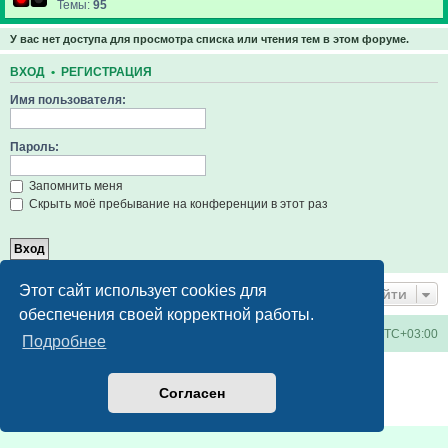
Темы:
95
У вас нет доступа для просмотра списка или чтения тем в этом форуме.
ВХОД
•
РЕГИСТРАЦИЯ
Имя пользователя:
Пароль:
Запомнить меня
Скрыть моё пребывание на конференции в этот раз
Этот сайт использует cookies для
Перейти
обеспечения своей корректной работы.
Киевское метро
Список форумов
Часовой пояс:
UTC+03:00
Подробнее
Создано на основе
phpBB
® Forum Software © phpBB Limited
Русская поддержка phpBB
Согласен
Конфиденциальность
|
Правила