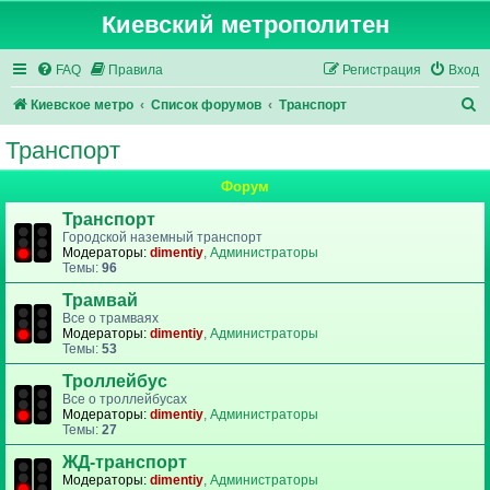
Киевский метрополитен
FAQ
Правила
Регистрация
Вход
П
Киевское метро
Список форумов
Транспорт
о
Транспорт
и
Форум
с
к
Транспорт
Городской наземный транспорт
Модераторы:
dimentiy
,
Администраторы
Темы:
96
Трамвай
Все о трамваях
Модераторы:
dimentiy
,
Администраторы
Темы:
53
Троллейбус
Все о троллейбусах
Модераторы:
dimentiy
,
Администраторы
Темы:
27
ЖД-транспорт
Модераторы:
dimentiy
,
Администраторы