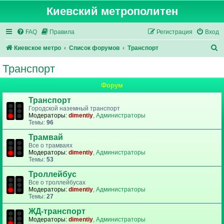
Киевский метрополитен
FAQ
Правила
Регистрация
Вход
П
Киевское метро
Список форумов
Транспорт
о
Транспорт
и
Форум
с
к
Транспорт
Городской наземный транспорт
Модераторы:
dimentiy
,
Администраторы
Темы:
96
Трамвай
Все о трамваях
Модераторы:
dimentiy
,
Администраторы
Темы:
53
Троллейбус
Все о троллейбусах
Модераторы:
dimentiy
,
Администраторы
Темы:
27
ЖД-транспорт
Модераторы:
dimentiy
,
Администраторы