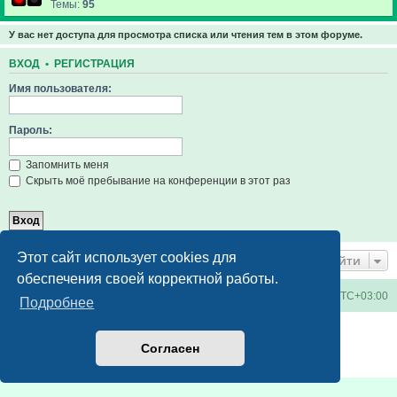
Темы:
95
У вас нет доступа для просмотра списка или чтения тем в этом форуме.
ВХОД
•
РЕГИСТРАЦИЯ
Имя пользователя:
Пароль:
Запомнить меня
Скрыть моё пребывание на конференции в этот раз
Этот сайт использует cookies для
Перейти
обеспечения своей корректной работы.
Киевское метро
Список форумов
Часовой пояс:
UTC+03:00
Подробнее
Создано на основе
phpBB
® Forum Software © phpBB Limited
Русская поддержка phpBB
Согласен
Конфиденциальность
|
Правила