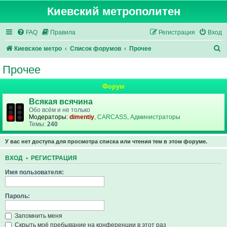
Киевский метрополитен
FAQ
Правила
Регистрация
Вход
П
Киевское метро
Список форумов
Прочее
о
Прочее
и
Форум
с
к
Всякая всячина
Обо всём и не только
Модераторы:
dimentiy
,
CARCASS
,
Администраторы
Темы:
240
У вас нет доступа для просмотра списка или чтения тем в этом форуме.
ВХОД
•
РЕГИСТРАЦИЯ
Имя пользователя:
Пароль:
Запомнить меня
Скрыть моё пребывание на конференции в этот раз