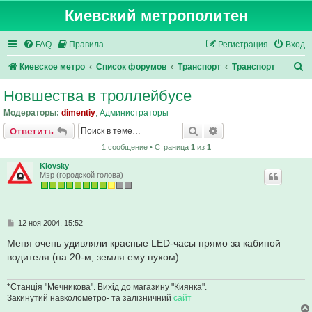
Киевский метрополитен
FAQ
Правила
Регистрация
Вход
П
Киевское метро
Список форумов
Транспорт
Транспорт
о
Новшества в троллейбусе
и
Модераторы:
dimentiy
,
Администраторы
с
Поиск
Расширенный поис
Ответить
к
1 сообщение • Страница
1
из
1
Klovsky
Мэр (городской голова)
С
12 ноя 2004, 15:52
о
о
Меня очень удивляли красные LED-часы прямо за кабиной
б
водителя (на 20-м, земля ему пухом).
щ
е
н
и
*Станція "Мечникова". Вихід до магазину "Киянка".
е
Закинутий навколометро- та залізничний
сайт