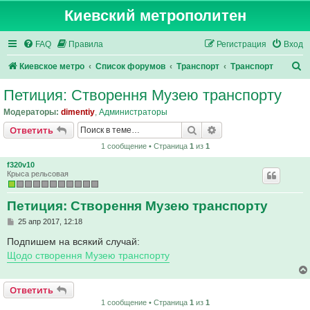
Киевский метрополитен
FAQ
Правила
Регистрация
Вход
П
Киевское метро
Список форумов
Транспорт
Транспорт
о
Петиция: Cтворення Музею транспорту
и
Модераторы:
dimentiy
,
Администраторы
с
Поиск
Расширенный поис
Ответить
к
1 сообщение • Страница
1
из
1
f320v10
Крыса рельсовая
Петиция: Cтворення Музею транспорту
С
25 апр 2017, 12:18
о
о
Подпишем на всякий случай:
б
Щодо створення Музею транспорту
щ
е
н
и
Ответить
е
1 сообщение • Страница
1
из
1