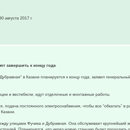
0 августа 2017 г.
ют завершить к концу года
Дубравная" в Казани планируется к концу года, заявил генеральны
кции и вестибюли, идут отделочные и монтажные работы.
я, подача постоянного электроснабжения, чтобы все "обкатать" в 
 Казани.
между улицами Фучика и Дубравная. Она обслуживает крупнейший 
стралей. Планируется, что через новую станцию будет проходить о