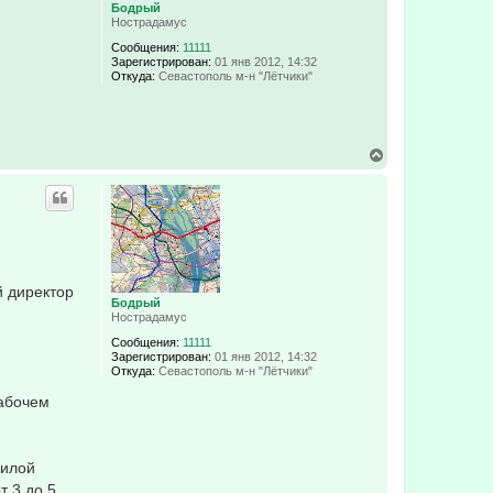
Бодрый
Нострадамус
Сообщения:
11111
Зарегистрирован:
01 янв 2012, 14:32
Откуда:
Севастополь м-н "Лётчики"
В
е
р
н
у
т
ь
с
я
й директор
к
Бодрый
н
Нострадамус
а
ч
Сообщения:
11111
а
Зарегистрирован:
01 янв 2012, 14:32
л
Откуда:
Севастополь м-н "Лётчики"
у
рабочем
жилой
т 3 до 5