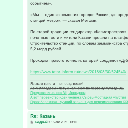
событием».
«Мы — один из немногих городов России, где прод
станций метро», — сказал Метшин.
По старой традиции гендиректор «Казметростроя» 
почетные гости и жители Казани прошли на платф
Строительство станции, по словам замминистра ст
5,2 млрд рублей.
Проходка правого тоннеля, который соединил «Дуб
https://www.tatar-inform.ru/news/2018/08/30/624540/
Языком трясти - не поезд вести!
Хочу Ипподром к лету с челноком по первому пути до ВЦ.
Предсказал челнок ВЦ-Ипподром
А вот первенство идеи челнока Сырец-Мостицкая упустил
Правобережная - лучший вариант для переименования КК
Re: Казань
С
Бодрый
»
15 авг 2021, 13:10
о