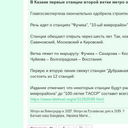
о
В Казани первые станции второй ветки метро 
б
щ
е
Главгосэкспертиза окончательно одобрила строите
н
и
е
Речь идет о станциях "Фучика", "10-ый микрорайон
Станции обещают открыть через шесть лет. Так, но
Савиновский, Московский и Кировский.
Ветка ляжет по маршруту: Фучика – Сахарова – Ко
Чуйкова – Волгоградская – Восстания.
Первую и вторую линии свяжут станции "Дубравная"
состоять из 12 станций.
Издание отмечает, что некоторые станции будут рас
микрорайона" до "100-летия ТАССР" составит всего
https://www.idelreal.org/a/31260598.html
Метро на Виноградар в 20
27
. Метро на Русанівські дачі в 20
35
？
Батько наш Бандера, Україна Мати...