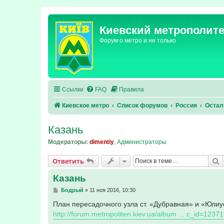
Киевский метрополит
Форум о метро и не только
Ссылки
FAQ
Правила
Киевское метро
Список форумов
Россия
Остал
Казань
Модераторы:
dimentiy
,
Администраторы
П
Ответить
Казань
С
Бодрый
»
11 ноя 2016, 10:30
о
о
План пересадочного узла ст. «Дубравная» и «Юлиу
б
http://forum.metropoliten.kiev.ua/album ... c_id=12371
щ
е