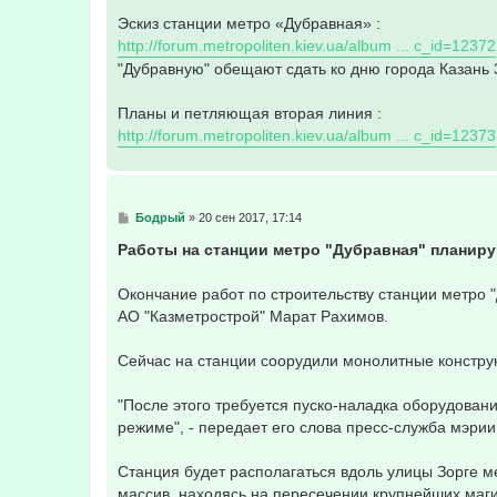
н
Эскиз станции метро «Дубравная» :
и
е
http://forum.metropoliten.kiev.ua/album ... c_id=12372
"Дубравную" обещают сдать ко дню города Казань 3
Планы и петляющая вторая линия :
http://forum.metropoliten.kiev.ua/album ... c_id=12373
С
Бодрый
»
20 сен 2017, 17:14
о
о
Работы на станции метро "Дубравная" планиру
б
щ
е
Окончание работ по строительству станции метро "
н
АО "Казметрострой" Марат Рахимов.
и
е
Сейчас на станции соорудили монолитные констру
"После этого требуется пуско-наладка оборудовани
режиме", - передает его слова пресс-служба мэрии
Станция будет располагаться вдоль улицы Зорге 
массив, находясь на пересечении крупнейших маги