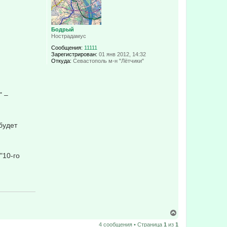
ь
с
я
к
Бодрый
н
Нострадамус
а
ч
Сообщения:
11111
а
Зарегистрирован:
01 янв 2012, 14:32
л
Откуда:
Севастополь м-н "Лётчики"
у
" –
будет
"10-го
В
е
4 сообщения • Страница
1
из
1
р