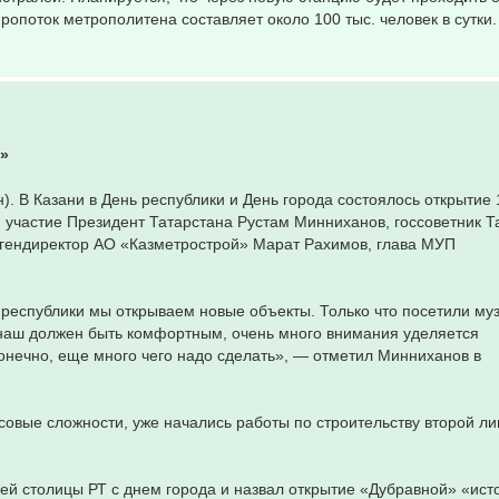
ропоток метрополитена составляет около 100 тыс. человек в сутки.
я»
). В Казани в День республики и День города состоялось открытие 
 участие Президент Татарстана Рустам Минниханов, госсоветник Т
гендиректор АО «Казметрострой» Марат Рахимов, глава МУП
к республики мы открываем новые объекты. Только что посетили муз
д наш должен быть комфортным, очень много внимания уделяется
онечно, еще много чего надо сделать», — отметил Минниханов в
совые сложности, уже начались работы по строительству второй л
ей столицы РТ с днем города и назвал открытие «Дубравной» «ист