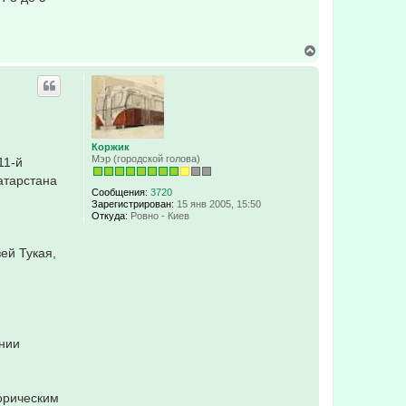
В
е
р
н
у
т
ь
с
Коржик
я
Мэр (городской голова)
11-й
к
н
атарстана
а
Сообщения:
3720
ч
Зарегистрирован:
15 янв 2005, 15:50
а
Откуда:
Ровно - Киев
л
у
ей Тукая,
инии
орическим