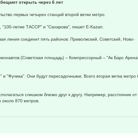
обещают открыть через 6 лет
льство первых четырех станций второй ветки метро.
", "100-летие ТАССР" и "Сахарова", пишет E-Kazan.
вая линия соединит пять районов: Приволжский, Советский, Ново-
смонавтов (Советская площадь) – Компрессорный – "Ак Барс Арена
 и "Фучика". Они будут пересадочными. Всего вторая ветка метро 
полагаться слишком близко друг к другу. Например, расстояние от 
 около 870 метров.