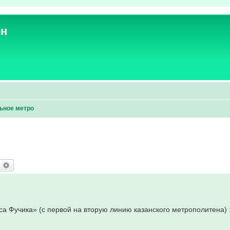
ен
ьное метро
оиск
Расширенный поиск
са Фучика» (с первой на вторую линию казанского метрополитена) 