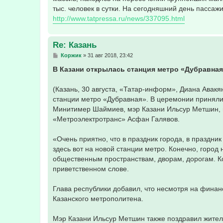
тыс. человек в сутки. На сегодняшний день пассажи
http://www.tatpressa.ru/news/337095.html
Re: Казань
С
Коржик
»
31 авг 2018, 23:42
о
о
В Казани открылась станция метро «Дубравна
б
щ
е
(Казань, 30 августа, «Татар-информ», Диана Авакян
н
станции метро «Дубравная». В церемонии приняли
и
е
Минитимер Шаймиев, мэр Казани Ильсур Метшин, 
«Метроэлектротранс» Асфан Галявов.
«Очень приятно, что в праздник города, в праздни
здесь вот на новой станции метро. Конечно, горо
общественным пространствам, дворам, дорогам. К
приветственном слове.
Глава республики добавил, что несмотря на финан
Казанского метрополитена.
Мэр Казани Ильсур Метшин также поздравил жител