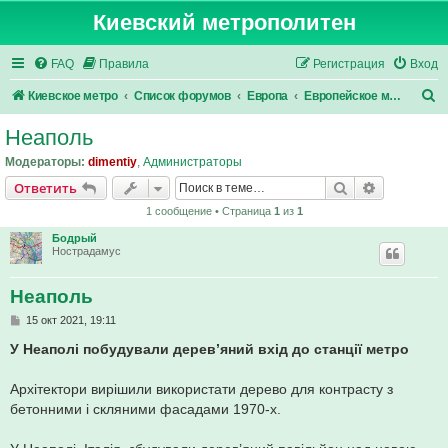
Киевский метрополитен
FAQ
Правила
Регистрация
Вход
П
Киевское метро
Список форумов
Европа
Европейское метро
о
Неаполь
и
Модераторы:
dimentiy
,
Администраторы
с
Поиск
Расширен
Ответить
к
1 сообщение • Страница
1
из
1
Бодрый
Нострадамус
Неаполь
С
15 окт 2021, 19:11
о
о
У Неаполі побудували дерев’яний вхід до станції метро
б
щ
е
Архітектори вирішили використати дерево для контрасту з
н
бетонними і скляними фасадами 1970-х.
и
е