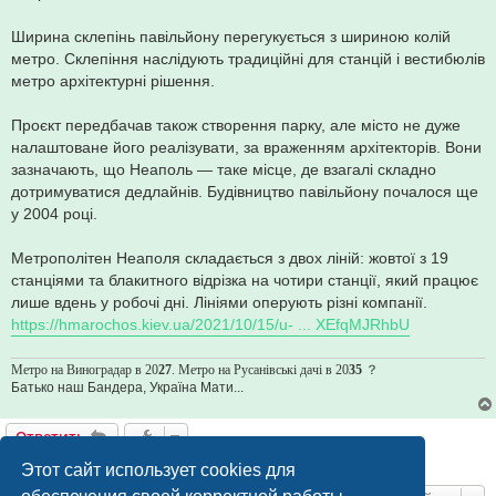
Ширина склепінь павільйону перегукується з шириною колій
метро. Склепіння наслідують традиційні для станцій і вестибюлів
метро архітектурні рішення.
Проєкт передбачав також створення парку, але місто не дуже
налаштоване його реалізувати, за враженням архітекторів. Вони
зазначають, що Неаполь — таке місце, де взагалі складно
дотримуватися дедлайнів. Будівництво павільйону почалося ще
у 2004 році.
Метрополітен Неаполя складається з двох ліній: жовтої з 19
станціями та блакитного відрізка на чотири станції, який працює
лише вдень у робочі дні. Лініями оперують різні компанії.
https://hmarochos.kiev.ua/2021/10/15/u- ... XEfqMJRhbU
Метро на Виноградар в 20
27
. Метро на Русанівські дачі в 20
35
？
Батько наш Бандера, Україна Мати...
Ответить
1 сообщение • Страница
1
из
1
Этот сайт использует cookies для