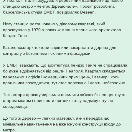
У Неаполі, Італія, збудували дерев’яний павільйон над новою
станцією метро «Чентро Діреціонале». Проєкт розробила
барселонська студія EMBT, повідомляє Dezeen.
Нову станцію розташовано у діловому кварталі, який
проєктувала у 1970-х роках компанія японського архітектора
Кендзо Танге.
Каталонські архітектори вирішили використати дерево для
контрасту з бетонними і скляними фасадами.
У EMBT вважають, що архітектура Кендзо Танге не спрацювала,
бо дуже відрізняється від решти Неаполя. Квартал складається
переважно з офісів і комерційних приміщень, і ввечері, коли
працівники розходяться, тут стає порожньо і навіть небезпечно.
Тож автори проєкту вирішили посилити зв’язок бізнес-центру зі
старим містом і привнести органічність у надміру штучне
середовище.
До того ж дерево — легкий матеріал, який передбачає
мінімальні навантаження на вже існуючі конструкції входу до
метро.