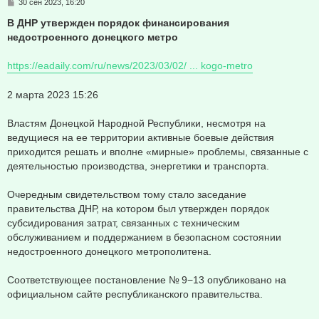
С
30 сен 2023, 16:20
о
о
В ДНР утвержден порядок финансирования
б
недостроенного донецкого метро
щ
е
н
https://eadaily.com/ru/news/2023/03/02/ ... kogo-metro
и
е
2 марта 2023 15:26
Властям Донецкой Народной Республики, несмотря на
ведущиеся на ее территории активные боевые действия
приходится решать и вполне «мирные» проблемы, связанные с
деятельностью производства, энергетики и транспорта.
Очередным свидетельством тому стало заседание
правительства ДНР, на котором был утвержден порядок
субсидирования затрат, связанных с техническим
обслуживанием и поддержанием в безопасном состоянии
недостроенного донецкого метрополитена.
Соответствующее постановление № 9−13 опубликовано на
официальном сайте республиканского правительства.