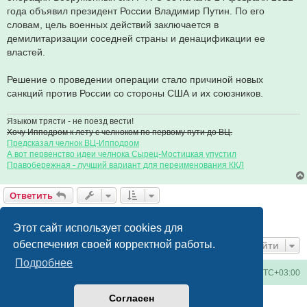
года объявил президент России Владимир Путин. По его
словам, цель военных действий заключается в
демилитаризации соседней страны и денацификации ее
властей.
Решение о проведении операции стало причиной новых
санкций против России со стороны США и их союзников.
Языком трясти - не поезд вести!
Хочу Ипподром к лету с челноком по первому пути до ВЦ.
Предсказал челнок ВЦ-Ипподром
А вот первенство идеи челнока Сырец-Мостицкая упустил
Правобережная - лучший вариант для переименования ККЛ
Ответить
Страница
17
из
17
1
13
14
15
16
17
Пред.
245 сообщений
…
Этот сайт использует cookies для
обеспечения своей корректной работы.
Перейти
Подробнее
Киевское метро
Список форумов
Часовой пояс:
UTC+03:00
Согласен
Создано на основе
phpBB
® Forum Software © phpBB Limited