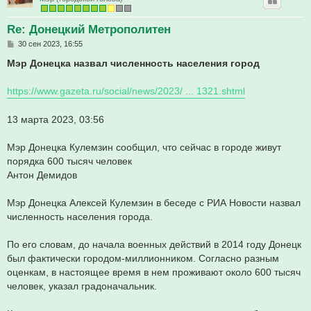
Re: Донецкий Метрополитен
С
30 сен 2023, 16:55
о
о
Мэр Донецка назвал численность населения город
б
щ
е
https://www.gazeta.ru/social/news/2023/ ... 1321.shtml
н
и
е
13 марта 2023, 03:56
Мэр Донецка Кулемзин сообщил, что сейчас в городе живут
порядка 600 тысяч человек
Антон Демидов
Мэр Донецка Алексей Кулемзин в беседе с РИА Новости назвал
численность населения города.
По его словам, до начала военных действий в 2014 году Донецк
был фактически городом-миллионником. Согласно разным
оценкам, в настоящее время в нем проживают около 600 тысяч
человек, указал градоначальник.