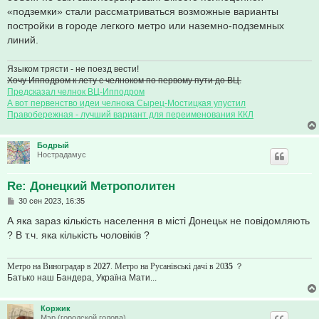
«подземки» стали рассматриваться возможные варианты
постройки в городе легкого метро или наземно-подземных
линий.
Языком трясти - не поезд вести!
Хочу Ипподром к лету с челноком по первому пути до ВЦ.
Предсказал челнок ВЦ-Ипподром
А вот первенство идеи челнока Сырец-Мостицкая упустил
Правобережная - лучший вариант для переименования ККЛ
Бодрый
Нострадамус
Re: Донецкий Метрополитен
С
30 сен 2023, 16:35
о
о
А яка зараз кількість населення в місті Донецьк не повідомляють
б
? В т.ч. яка кількість чоловіків ?
щ
е
н
и
Метро на Виноградар в 20
27
. Метро на Русанівські дачі в 20
35
？
е
Батько наш Бандера, Україна Мати...
Коржик
Мэр (городской голова)