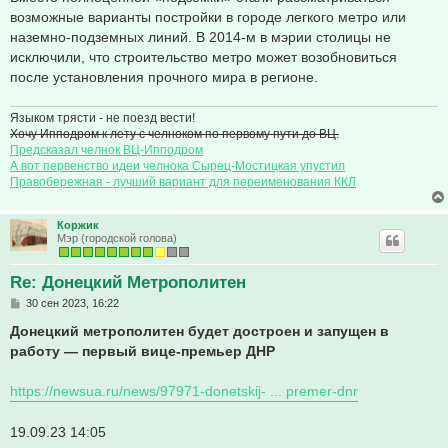
возможные варианты постройки в городе легкого метро или
наземно-подземных линий. В 2014-м в мэрии столицы не
исключили, что строительство метро может возобновиться
после установления прочного мира в регионе.
Языком трясти - не поезд вести!
Хочу Ипподром к лету с челноком по первому пути до ВЦ.
Предсказал челнок ВЦ-Ипподром
А вот первенство идеи челнока Сырец-Мостицкая упустил
Правобережная - лучший вариант для переименования ККЛ
Коржик
Мэр (городской голова)
Re: Донецкий Метрополитен
С
30 сен 2023, 16:22
о
о
Донецкий метрополитен будет достроен и запущен в
б
работу — первый вице-премьер ДНР
щ
е
н
https://newsua.ru/news/97971-donetskij- ... premer-dnr
и
е
19.09.23 14:05