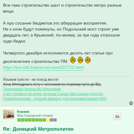
Все-таки строительство шахт и строительство метро разные
вещи.
А про сосание бюджетов это аберрация восприятия.
Не к ночи будут помянуты, но Подольский мост строят уже
двадцать лет, а Крымский, по-моему, за три года отгрохали
худо-бедно.
Четвертого декабря исполняется десять лет статье про
десятилетнее строительство ПМ.
https://tov-tob.livejournal.com/107721.html
Языком трясти - не поезд вести!
Хочу Ипподром к лету с челноком по первому пути до ВЦ.
Предсказал челнок ВЦ-Ипподром
А вот первенство идеи челнока Сырец-Мостицкая упустил
Правобережная - лучший вариант для переименования ККЛ
Коржик
Мэр (городской голова)
Re: Донецкий Метрополитен