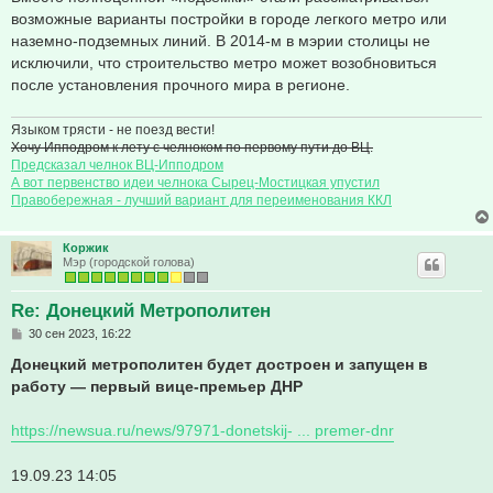
возможные варианты постройки в городе легкого метро или
наземно-подземных линий. В 2014-м в мэрии столицы не
исключили, что строительство метро может возобновиться
после установления прочного мира в регионе.
Языком трясти - не поезд вести!
Хочу Ипподром к лету с челноком по первому пути до ВЦ.
Предсказал челнок ВЦ-Ипподром
А вот первенство идеи челнока Сырец-Мостицкая упустил
Правобережная - лучший вариант для переименования ККЛ
Коржик
Мэр (городской голова)
Re: Донецкий Метрополитен
С
30 сен 2023, 16:22
о
о
Донецкий метрополитен будет достроен и запущен в
б
работу — первый вице-премьер ДНР
щ
е
н
https://newsua.ru/news/97971-donetskij- ... premer-dnr
и
е
19.09.23 14:05