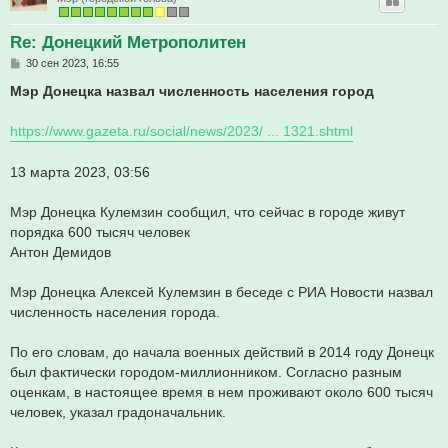
Re: Донецкий Метрополитен
С
30 сен 2023, 16:55
о
о
Мэр Донецка назвал численность населения город
б
щ
е
https://www.gazeta.ru/social/news/2023/ ... 1321.shtml
н
и
е
13 марта 2023, 03:56
Мэр Донецка Кулемзин сообщил, что сейчас в городе живут
порядка 600 тысяч человек
Антон Демидов
Мэр Донецка Алексей Кулемзин в беседе с РИА Новости назвал
численность населения города.
По его словам, до начала военных действий в 2014 году Донецк
был фактически городом-миллионником. Согласно разным
оценкам, в настоящее время в нем проживают около 600 тысяч
человек, указал градоначальник.