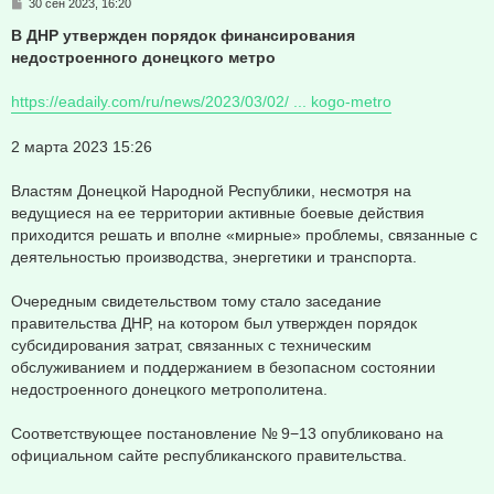
С
30 сен 2023, 16:20
о
о
В ДНР утвержден порядок финансирования
б
недостроенного донецкого метро
щ
е
н
https://eadaily.com/ru/news/2023/03/02/ ... kogo-metro
и
е
2 марта 2023 15:26
Властям Донецкой Народной Республики, несмотря на
ведущиеся на ее территории активные боевые действия
приходится решать и вполне «мирные» проблемы, связанные с
деятельностью производства, энергетики и транспорта.
Очередным свидетельством тому стало заседание
правительства ДНР, на котором был утвержден порядок
субсидирования затрат, связанных с техническим
обслуживанием и поддержанием в безопасном состоянии
недостроенного донецкого метрополитена.
Соответствующее постановление № 9−13 опубликовано на
официальном сайте республиканского правительства.