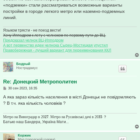
«подземки» стали рассматриваться возможные варианты
постройки в городе легкого метро или наземно-подземных
линий.
Языком трясти - не поезд вести!
Хочу Ипподром к лету с челноком по первому пути до ВЦ.
Предсказал челнок ВЦ-Ипподром
А вот первенство идеи челнока Сырец-Мостицкая упустил
Правобережная - лучший вариант для переименования ККЛ
Бодрый
Нострадамус
Re: Донецкий Метрополитен
С
30 сен 2023, 16:35
о
о
А яка зараз кількість населення в місті Донецьк не повідомляють
б
? В т.ч. яка кількість чоловіків ?
щ
е
н
и
Метро на Виноградар в 20
27
. Метро на Русанівські дачі в 20
35
？
е
Батько наш Бандера, Україна Мати...
Коржик
Мэр (городской голова)