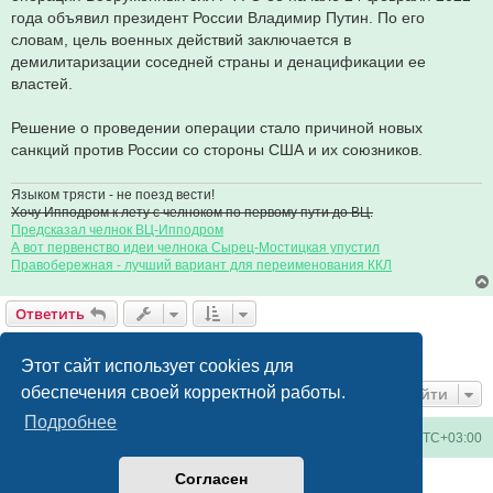
года объявил президент России Владимир Путин. По его
словам, цель военных действий заключается в
демилитаризации соседней страны и денацификации ее
властей.
Решение о проведении операции стало причиной новых
санкций против России со стороны США и их союзников.
Языком трясти - не поезд вести!
Хочу Ипподром к лету с челноком по первому пути до ВЦ.
Предсказал челнок ВЦ-Ипподром
А вот первенство идеи челнока Сырец-Мостицкая упустил
Правобережная - лучший вариант для переименования ККЛ
Ответить
Страница
17
из
17
1
13
14
15
16
17
Пред.
245 сообщений
…
Этот сайт использует cookies для
обеспечения своей корректной работы.
Перейти
Подробнее
Киевское метро
Список форумов
Часовой пояс:
UTC+03:00
Согласен
Создано на основе
phpBB
® Forum Software © phpBB Limited