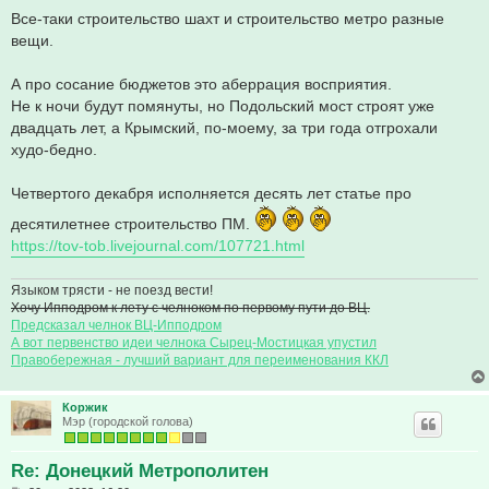
Все-таки строительство шахт и строительство метро разные
вещи.
А про сосание бюджетов это аберрация восприятия.
Не к ночи будут помянуты, но Подольский мост строят уже
двадцать лет, а Крымский, по-моему, за три года отгрохали
худо-бедно.
Четвертого декабря исполняется десять лет статье про
десятилетнее строительство ПМ.
https://tov-tob.livejournal.com/107721.html
Языком трясти - не поезд вести!
Хочу Ипподром к лету с челноком по первому пути до ВЦ.
Предсказал челнок ВЦ-Ипподром
А вот первенство идеи челнока Сырец-Мостицкая упустил
Правобережная - лучший вариант для переименования ККЛ
Коржик
Мэр (городской голова)
Re: Донецкий Метрополитен