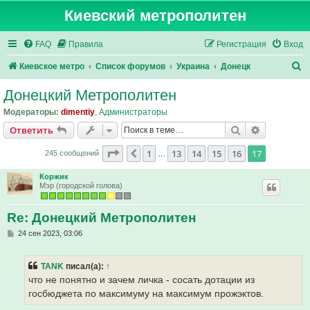
Киевский метрополитен
FAQ
Правила
Регистрация
Вход
П
Киевское метро
Список форумов
Украина
Донецк
о
Донецкий Метрополитен
и
Модераторы:
dimentiy
,
Администраторы
с
Поиск
Расширен
Ответить
к
Страница
17
из
17
1
13
14
15
16
17
Пред.
245 сообщений
…
Коржик
Мэр (городской голова)
Re: Донецкий Метрополитен
С
24 сен 2023, 03:06
о
о
б
TANK
писал(а):
↑
щ
е
что не понятно и зачем личка - сосать дотации из
н
госбюджета по максимуму на максимум прожэктов.
и
е