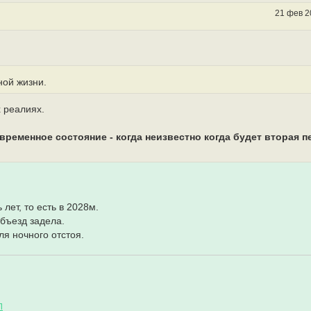
21 фев 2
ной жизни.
х реалиях.
временное состояние - когда неизвестно когда будет вторая п
лет, то есть в 2028м.
объезд задела.
я ночного отстоя.
Л