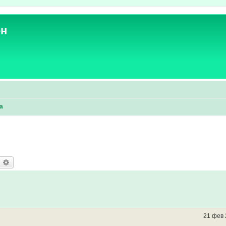
ен
а
оиск
Расширенный поиск
21 фев 