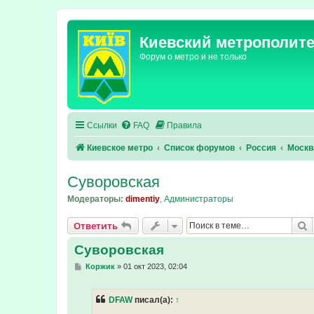
Киевский метрополит
Форум о метро и не только
Ссылки
FAQ
Правила
Киевское метро
Список форумов
Россия
Москв
Суворовская
Модераторы:
dimentiy
,
Администраторы
П
Ответить
Суворовская
С
Коржик
»
01 окт 2023, 02:04
о
о
б
DFAW
писал(а):
↑
щ
е