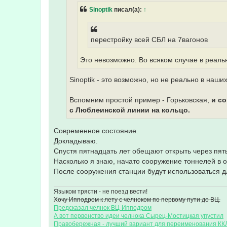
н
Sinoptik
писал(а):
↑
и
е
перестройку всей СБЛ на 7вагонов
Это невозможно. Во всяком случае в реаль
Sinoptik - это возможно, но не реально в наши
Вспомним простой пример - Горьковская,
и со
с Любл
е
инской линии на кольцо.
Современное состояние.
Докладываю.
Спустя пятнадцать лет обещают открыть через пять 
Насколько я знаю, начато сооружение тоннелей в 
После сооружения станции будут использоваться дл
Языком трясти - не поезд вести!
Хочу Ипподром к лету с челноком по первому пути до ВЦ.
Предсказал челнок ВЦ-Ипподром
А вот первенство идеи челнока Сырец-Мостицкая упустил
Правобережная - лучший вариант для переименования КК