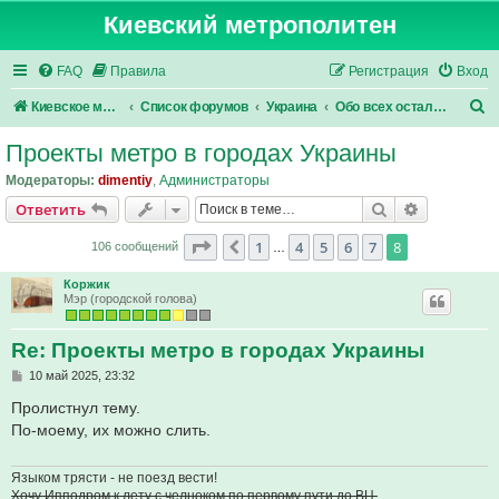
Киевский метрополитен
FAQ
Правила
Регистрация
Вход
П
Киевское метро
Список форумов
Украина
Обо всех остальных
о
Проекты метро в городах Украины
и
Модераторы:
dimentiy
,
Администраторы
с
Поиск
Расширен
Ответить
к
Страница
8
из
8
1
4
5
6
7
8
Пред.
106 сообщений
…
Коржик
Мэр (городской голова)
Re: Проекты метро в городах Украины
С
10 май 2025, 23:32
о
о
Пролистнул тему.
б
По-моему, их можно слить.
щ
е
н
и
Языком трясти - не поезд вести!
е
Хочу Ипподром к лету с челноком по первому пути до ВЦ.