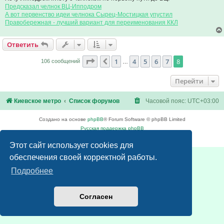
Предсказал челнок ВЦ-Ипподром
А вот первенство идеи челнока Сырец-Мостицкая упустил
Правобережная - лучший вариант для переименования ККЛ
Ответить
Страница
8
из
8
1
4
5
6
7
8
Пред.
106 сообщений
…
Перейти
Киевское метро
Список форумов
Часовой пояс:
UTC+03:00
Создано на основе
phpBB
® Forum Software © phpBB Limited
Русская поддержка phpBB
Конфиденциальность
|
Правила
Этот сайт использует cookies для
обеспечения своей корректной работы.
Подробнее
Согласен