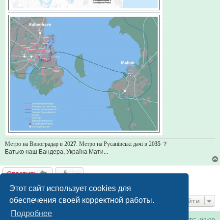
Метро на Виноградар в 20
27
. Метро на Русанівські дачі в 20
35
？
Батько наш Бандера, Україна Мати...
Ответить
1 сообщение • Страница
1
из
1
Этот сайт использует cookies для
обеспечения своей корректной работы.
Перейти
Подробнее