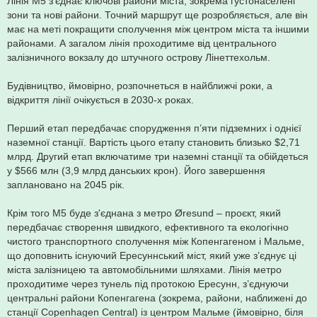
Лінія M5 з’єднає ключові райони міста, зокрема густонаселені
зони та нові райони. Точний маршрут ще розробляється, але він
має на меті покращити сполучення між центром міста та іншими
районами. А загалом лінія проходитиме від центрального
залізничного вокзалу до штучного острову Лінеттехольм.
Будівництво, ймовірно, розпочнеться в найближчі роки, а
відкриття лінії очікується в 2030-х роках.
Перший етап передбачає спорудження п’яти підземних і однієї
наземної станції. Вартість цього етапу становить близько $2,71
млрд. Другий етап включатиме три наземні станції та обійдеться
у $566 млн (3,9 млрд данських крон). Його завершення
заплановано на 2045 рік.
Крім того М5 буде з'єднана з метро Øresund – проєкт, який
передбачає створення швидкого, ефективного та екологічно
чистого транспортного сполучення між Копенгагеном і Мальме,
що доповнить існуючий Ересуннський міст, який уже з’єднує ці
міста залізницею та автомобільними шляхами. Лінія метро
проходитиме через тунель під протокою Ересунн, з’єднуючи
центральні райони Копенгагена (зокрема, райони, наближені до
станції Copenhagen Central) із центром Мальме (ймовірно, біля