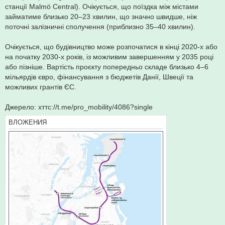
станції Malmö Central). Очікується, що поїздка між містами
займатиме близько 20–23 хвилин, що значно швидше, ніж
поточні залізничні сполучення (приблизно 35–40 хвилин).
Очікується, що будівництво може розпочатися в кінці 2020-х або
на початку 2030-х років, із можливим завершенням у 2035 році
або пізніше. Вартість проєкту попередньо складе близько 4–6
мільярдів євро, фінансування з бюджетів Данії, Швеції та
можливих грантів ЄС.
Джерело: хттс://t.me/pro_mobility/4086?single
ВЛОЖЕНИЯ