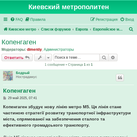
Киевский метрополитен
FAQ
Правила
Регистрация
Вход
П
Киевское метро
Список форумов
Европа
Европейское метро
о
Копенгаген
и
Модераторы:
dimentiy
,
Администраторы
с
Поиск
Расширен
Ответить
к
1 сообщение • Страница
1
из
1
Бодрый
Нострадамус
Копенгаген
С
29 май 2025, 07:41
о
о
Копенгаген збудує нову лінію метро М5. Ця лінія стане
б
частиною стратегії розвитку транспортної інфраструктури
щ
е
міста, спрямованої на забезпечення сталого та
н
ефективного громадського транспорту.
и
е