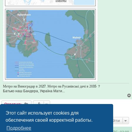
Метро на Виноградар в 20
27
. Метро на Русанівські дачі в 20
35
？
Батько наш Бандера, Україна Мати...
Ответить
1 сообщение • Страница
1
из
1
Этот сайт использует cookies для
обеспечения своей корректной работы.
Перейти
Подробнее