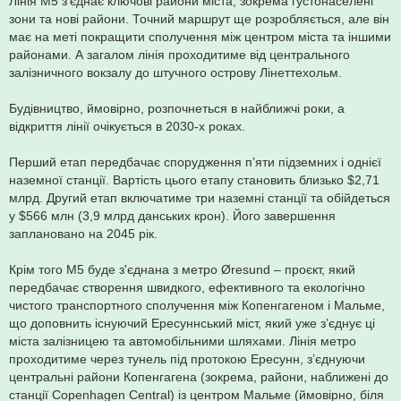
Лінія M5 з’єднає ключові райони міста, зокрема густонаселені
зони та нові райони. Точний маршрут ще розробляється, але він
має на меті покращити сполучення між центром міста та іншими
районами. А загалом лінія проходитиме від центрального
залізничного вокзалу до штучного острову Лінеттехольм.
Будівництво, ймовірно, розпочнеться в найближчі роки, а
відкриття лінії очікується в 2030-х роках.
Перший етап передбачає спорудження п’яти підземних і однієї
наземної станції. Вартість цього етапу становить близько $2,71
млрд. Другий етап включатиме три наземні станції та обійдеться
у $566 млн (3,9 млрд данських крон). Його завершення
заплановано на 2045 рік.
Крім того М5 буде з'єднана з метро Øresund – проєкт, який
передбачає створення швидкого, ефективного та екологічно
чистого транспортного сполучення між Копенгагеном і Мальме,
що доповнить існуючий Ересуннський міст, який уже з’єднує ці
міста залізницею та автомобільними шляхами. Лінія метро
проходитиме через тунель під протокою Ересунн, з’єднуючи
центральні райони Копенгагена (зокрема, райони, наближені до
станції Copenhagen Central) із центром Мальме (ймовірно, біля