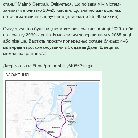
станції Malmö Central). Очікується, що поїздка між містами
займатиме близько 20–23 хвилин, що значно швидше, ніж
поточні залізничні сполучення (приблизно 35–40 хвилин).
Очікується, що будівництво може розпочатися в кінці 2020-х або
на початку 2030-х років, із можливим завершенням у 2035 році
або пізніше. Вартість проєкту попередньо складе близько 4–6
мільярдів євро, фінансування з бюджетів Данії, Швеції та
можливих грантів ЄС.
Джерело: хттс://t.me/pro_mobility/4086?single
ВЛОЖЕНИЯ