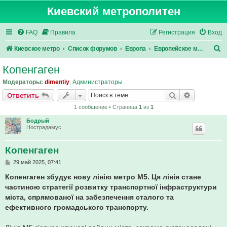
Киевский метрополитен
FAQ
Правила
Регистрация
Вход
П
Киевское метро
Список форумов
Европа
Европейское метро
о
Копенгаген
и
Модераторы:
dimentiy
,
Администраторы
с
Поиск
Расширен
Ответить
к
1 сообщение • Страница
1
из
1
Бодрый
Нострадамус
Копенгаген
С
29 май 2025, 07:41
о
о
Копенгаген збудує нову лінію метро М5. Ця лінія стане
б
частиною стратегії розвитку транспортної інфраструктури
щ
е
міста, спрямованої на забезпечення сталого та
н
ефективного громадського транспорту.
и
е