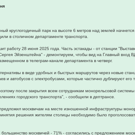
ня
ный круглогодичный парк на высоте 6 метров над землей начнется 
бщили в столичном департаменте транспорта.
ит работу 28 июня 2025 года. Часть эстакады - от станции "Выста
 Сергея Эйзенштейна" - демонтируем, чтобы вид на Главный вход В
размещенном в телеграм-канале департамента в четверг.
ьтернативы в виде удобных и быстрых маршрутов через новые стан
ев и автобусов с электробусами, которые частично дублируют его т
 поэтому после закрытия всем сотрудникам монорельсовой систем
лениях городского транспорта", - сообщили в дептрансе.
 предложил москвичам на месте изношенной инфраструктуры моно
принятия решения жителям столицы необходимо было проголосоват
 большинство москвичей - 71% - согласились с предложением моск