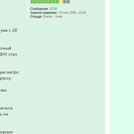
Сообщения:
3720
Зарегистрирован:
15 янв 2005, 15:50
Откуда:
Ровно - Киев
уже с 28
вочный
ДНХ стал
ции метро
рассу.
ы мы
рельса
ь на
овских