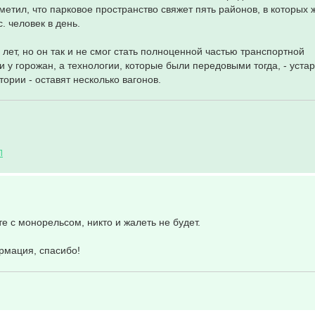
метил, что парковое пространство свяжет пять районов, в которых 
. человек в день.
ет, но он так и не смог стать полноценной частью транспортной
у горожан, а технологии, которые были передовыми тогда, - устар
ории - оставят несколько вагонов.
Л
те с монорельсом, никто и жалеть не будет.
ормация, спасибо!