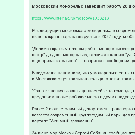
н
Московский монорельс завершит работу 28 ию
и
е
https://www.interfax.ru/moscow/1033213
Реконструкция московского монорельса в современ
июня, открыть парк планируется в 2027 году, соо
"Делимся кратким планом работ: монорельс заверш
центр" до депо монорельса, включая станцию "ул.
еще привлекательнее", - говорится в сообщении, 
В ведомстве напомнили, что у монорельса есть ал
и Московского центрального кольца, а также трамва
"Одна из наших главных ценностей - это команда,
предложим новые рабочие места в других подразде
Ранее 2 июня столичный департамент транспорта
возвести современный круглогодичный парк, для 
портале "Активный гражданин".
24 июня мэр Москвы Сергей Собянин сообщил, что