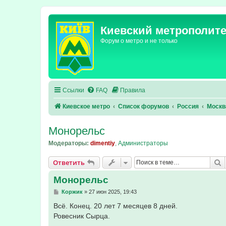
Киевский метрополит
Форум о метро и не только
Ссылки
FAQ
Правила
Киевское метро
Список форумов
Россия
Москв
Монорельс
Модераторы:
dimentiy
,
Администраторы
П
Ответить
Монорельс
С
Коржик
»
27 июн 2025, 19:43
о
о
Всё. Конец. 20 лет 7 месяцев 8 дней.
б
Ровесник Сырца.
щ
е