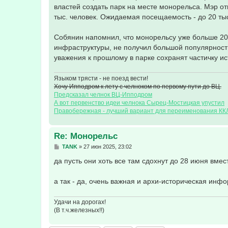
властей создать парк на месте монорельса. Мэр от
тыс. человек. Ожидаемая посещаемость - до 20 тыс
Собянин напомнил, что монорельсу уже больше 20 л
инфраструктуры, не получил большой популярности 
уважения к прошлому в парке сохранят частичку ист
Языком трясти - не поезд вести!
Хочу Ипподром к лету с челноком по первому пути до ВЦ.
Предсказал челнок ВЦ-Ипподром
А вот первенство идеи челнока Сырец-Мостицкая упустил
Правобережная - лучший вариант для переименования КК
Re: Монорельс
С
TANK
»
27 июн 2025, 23:02
о
о
да пусть они хоть все там сдохнут до 28 июня вмес
б
щ
е
а так - да, очень важная и архи-историческая инф
н
и
е
Удачи на дорогах!
(В т.ч.железных!!)