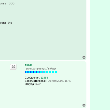
живут 300
ели. Из
В
е
р
TANK
н
пра-пра-правнук Лыбеди
у
т
ь
Сообщения:
11468
с
Зарегистрирован:
20 июл 2006, 16:42
Откуда:
Киев
я
к
н
а
ч
а
В
л
е
у