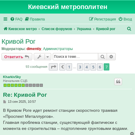
Киевский метрополитен
FAQ
Правила
Регистрация
Вход
П
Киевское метро
Список форумов
Украина
Кривой рог
о
Кривой Рог
и
Модераторы:
dimentiy
,
Администраторы
с
Поиск
Расширен
Ответить
к
Страница
7
из
7
1
3
4
5
6
7
Пред.
93 сообщения
…
KharkivSky
Начальник СЦБ
Re: Кривой Рог
С
13 сен 2025, 10:57
о
о
В Кривом Роге идет ремонт станции скоростного трамвая
б
«Проспект Металлургов».
щ
е
Главная проблема станции, существующей фактически с
н
момента ее строительства – подтопление грунтовыми водами.
и
е