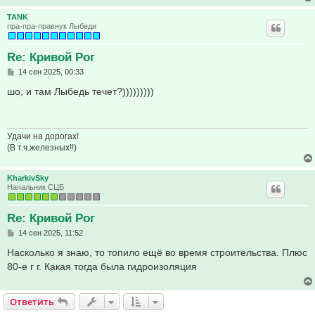
TANK
пра-пра-правнук Лыбеди
Re: Кривой Рог
С
14 сен 2025, 00:33
о
о
шо, и там Лыбедь течет?)))))))))
б
щ
е
н
и
Удачи на дорогах!
е
(В т.ч.железных!!)
KharkivSky
Начальник СЦБ
Re: Кривой Рог
С
14 сен 2025, 11:52
о
о
Насколько я знаю, то топило ещё во время строительства. Плюс
б
80-е г г. Какая тогда была гидроизоляция
щ
е
н
и
Ответить
е