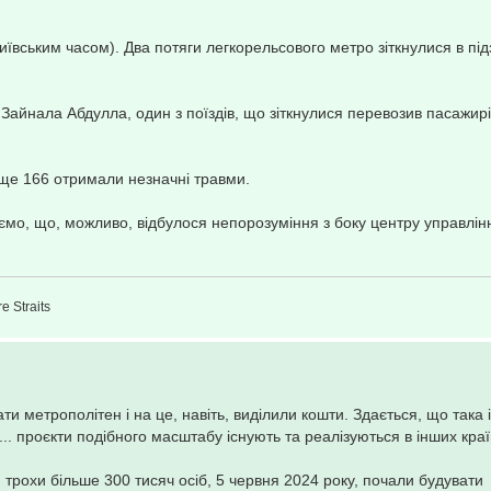
київським часом). Два потяги легкорельсового метро зіткнулися в п
айнала Абдулла, один з поїздів, що зіткнулися перевозив пасажирі
а ще 166 отримали незначні травми.
юємо, що, можливо, відбулося непорозуміння з боку центру управлін
e Straits
ти метрополітен і на це, навіть, виділили кошти. Здається, що така 
. проєкти подібного масштабу існують та реалізуються в інших краї
 трохи більше 300 тисяч осіб, 5 червня 2024 року, почали будувати