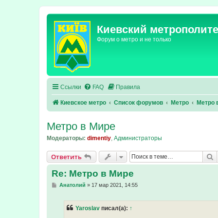
Киевский метрополит
Форум о метро и не только
Ссылки
FAQ
Правила
Киевское метро
Список форумов
Метро
Метро 
Метро в Мире
Модераторы:
dimentiy
,
Администраторы
П
Ответить
Re: Метро в Мире
С
Анатолий
»
17 мар 2021, 14:55
о
о
б
Yaroslav
писал(а):
↑
щ
е