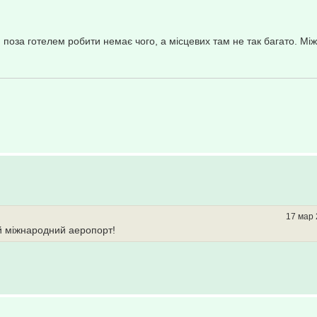
 поза готелем робити немає чого, а місцевих там не так багато. М
.
17 мар 
й міжнародний аеропорт!