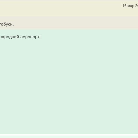
16 мар 2
тобуси.
жнародний аеропорт!