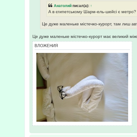
н
Анатолий
писал(а):
↑
и
е
А в єгипетському Шарм-ель-шейсі є метро?
Це дуже маленьке містечко-курорт, там лиш ав
Це дуже маленьке містечко-курорт має великий мі
ВЛОЖЕНИЯ