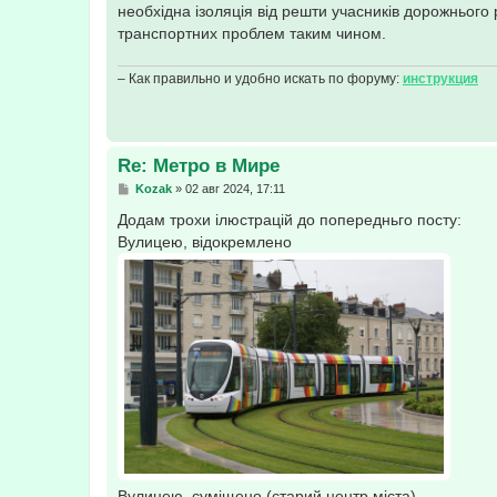
е
необхідна ізоляція від решти учасників дорожнього 
н
транспортних проблем таким чином.
и
е
– Как правильно и удобно искать по форуму:
инструкция
Re: Метро в Мире
С
Kozak
»
02 авг 2024, 17:11
о
о
Додам трохи ілюстрацій до попередньго посту:
б
Вулицею, відокремлено
щ
е
н
и
е
Вулицею, суміщено (старий центр міста)