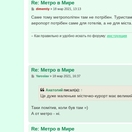
Re: Метро в Мире
С
dimentiy
»
18 мар 2021, 13:13
о
о
Саме тому метрополітен там не потрібен. Туристам
б
аеропорт потрібен саме для готелів, а не для міста
щ
е
н
и
– Как правильно и удобно искать по форуму:
инструкция
е
Re: Метро в Мире
С
Yaroslav
»
18 мар 2021, 16:37
о
о
б
Анатолий
писал(а):
↑
щ
е
Це дуже маленьке містечко-курорт має велики
н
и
е
Таки помітив, коли був там =)
А от метро - ні.
Re: Метро в Мире