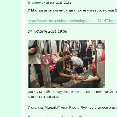
С
euhome
»
26 май 2021, 10:51
о
о
У Малайзії зіткнулися два потяги метро, понад
б
щ
е
https://www.rbc.ua/ukr/news/malayzii-st ... 74147.html
н
и
е
24 ТРАВНЯ 2021 19:35
Фото: у Малайзії зіткнулися два потяги метро (freemalaysia
АВТОР: РБК-УКРАЇНА
У столиці Малайзії місті Куала-Лумпур сталося зітк