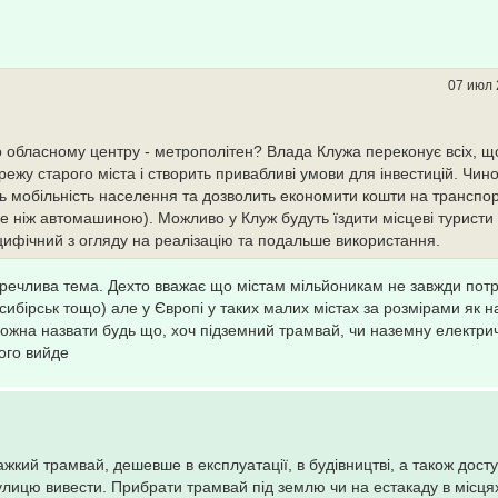
07 июл 
о обласному центру - метрополітен? Влада Клужа переконує всіх, щ
ежу старого міста і створить привабливі умови для інвестицій. Чин
ь мобільність населення та дозволить економити кошти на транспо
 ніж автомашиною). Можливо у Клуж будуть їздити місцеві туристи
цифічний з огляду на реалізацію та подальше використання.
перечлива тема. Дехто вважає що містам мільйоникам не завжди пот
сибірськ тощо) але у Європі у таких малих містах за розмірами як н
ожна назвати будь що, хоч підземний трамвай, чи наземну електрич
ого вийде
ажкий трамвай, дешевше в експлуатації, в будівництві, а також дост
улицю вивести. Прибрати трамвай під землю чи на естакаду в місця