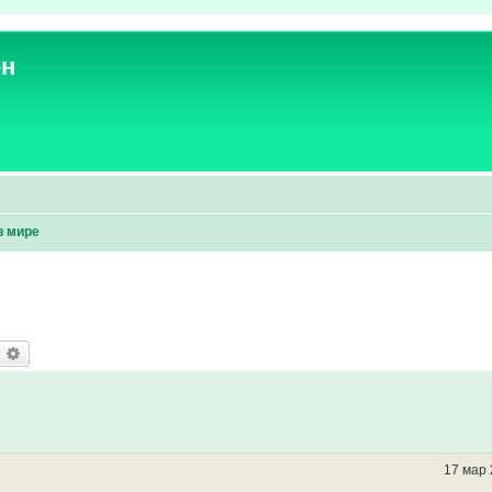
ен
в мире
оиск
Расширенный поиск
17 мар 