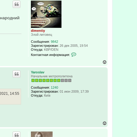
р
н
у
т
іжнародний
ь
с
я
к
dimentiy
Злой литовец
н
а
Сообщения:
9842
ч
Зарегистрирован:
26 дек 2005, 19:54
а
Откуда:
KBP/DEN
л
К
Контактная информация:
у
о
н
В
т
е
а
р
Yaroslav
к
н
Начальник метрополитена
т
у
н
т
а
ь
Сообщения:
1240
я
с
Зарегистрирован:
01 июн 2009, 17:39
и
2021, 14:55
Откуда:
Київ
я
н
к
ф
н
о
а
р
м
ч
а
а
ц
л
В
и
у
е
я
р
п
н
о