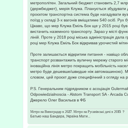
е
метрополітен. Загальний бюджет становить 2,7 млр
(держбюджет), мерія Клужа. Планується збудувати д
проєктом транспортна система буде нагадувати вузь
поїзд у складі 3-х вагонів вміщатиме 540 осіб. Рух
Цікаво, що мер Клужа Еміль Бок ще у 2015 році був
вистачить наземного транспорту. Зараз у місті функ
ліній. Проте у 2018 році міська адміністрація дала
році мер Клужа Еміль Бок відкривав урочистий мітин
Проте залишається відкритим питання - навіщо обл
транспорт розвантажить вуличну мережу старого міс
іноваційна лінія метро покращить мобільність насе
метро буде дешевше/швидше ніж автомашиною). Можл
словом, цей проєкт дуже специфічний з огляду на 
P.S. Генеральним підрядником є асоціація Gulermak 
Odpowiedzialnoscia - Alstom Transport SA - Arcada 
Джерело Олег Васильєв в ФБ
Метро на Виноградар в 20
27
. Метро на Русанівські дачі в 20
35
？
Батько наш Бандера, Україна Мати...