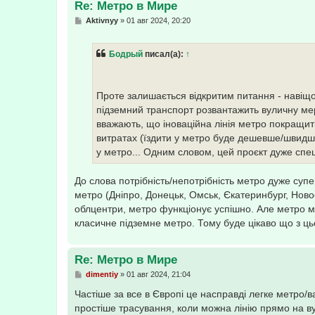
Re: Метро в Мире
С
Aktivnyy
»
01 авг 2024, 20:20
о
о
б
Бодрый
писал(а):
↑
щ
е
н
и
е
Проте залишається відкритим питання - навіщ
підземний транспорт розвантажить вуличну мер
вважають, що іноваційна лінія метро покращит
витратах (їздити у метро буде дешевше/швидше
у метро... Одним словом, цей проєкт дуже спе
До слова потрібність/непотрібність метро дуже су
метро (Дніпро, Донецьк, Омськ, Єкатеринбург, Ново
облцентри, метро функціонує успішно. Але метро м
класичне підземне метро. Тому буде цікаво що з ць
Re: Метро в Мире
С
dimentiy
»
01 авг 2024, 21:04
о
о
Частіше за все в Європі це насправді легке метро/в
б
простіше трасування, коли можна лінію прямо на в
щ