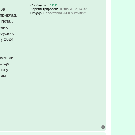
ч
Сообщения:
11111
а
 За
Зарегистрирован:
01 янв 2012, 14:32
л
Откуда:
Севастополь м-н "Лётчики"
априклад,
у
ілота".
ленню
обусних
 у 2024
дземний
ь, що
ти у
ним
В
е