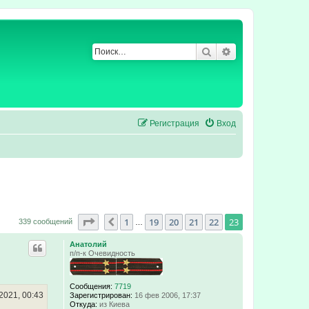
Поиск
Расширенный по
Регистрация
Вход
Страница
23
из
23
1
19
20
21
22
23
Пред.
339 сообщений
…
Анатолий
п/п-к Очевидность
Сообщения:
7719
2021, 00:43
Зарегистрирован:
16 фев 2006, 17:37
Откуда:
из Киева