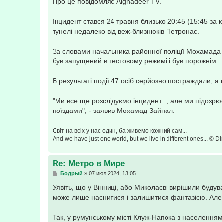
Про це повідомляє Alghadeer TV.
Інцидент стався 24 травня близько 20:45 (15:45 за 
тунелі недалеко від веж-близнюків Петронас.
За словами начальника районної поліції Мохамада З
був запущений в тестовому режимі і був порожнім.
В результаті події 47 осіб серйозно постраждали, 
"Ми все ще розслідуємо інцидент..., але ми підозр
поїздами", - заявив Мохамад Зайнал.
Світ на всіх у нас один, ба живемо кожний сам...
And we have just one world, but we live in different ones... © Dir
Re: Метро в Мире
С
Бодрый
»
07 июл 2024, 13:05
о
о
Уявіть, що у Вінниці, або Миколаєві вирішили будува
б
може лише наснитися і залишитися фантазією. Але..
щ
е
н
Так, у румунському місті Клуж-Напока з населенням
и