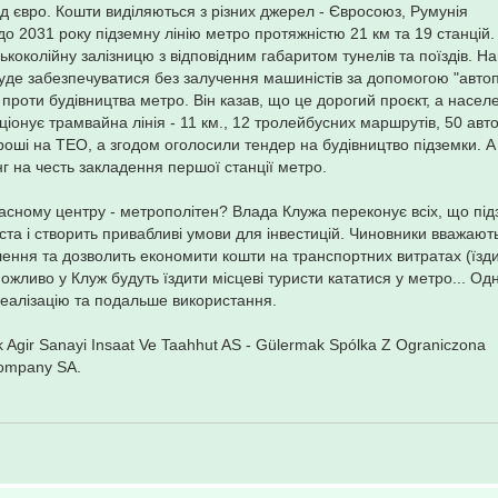
д євро. Кошти виділяються з різних джерел - Євросоюз, Румунія
о 2031 року підземну лінію метро протяжністю 21 км та 19 станцій.
коколійну залізницю з відповідним габаритом тунелів та поїздів. Н
 буде забезпечуватися без залучення машиністів за допомогою "автоп
 проти будівництва метро. Він казав, що це дорогий проєкт, а насе
ціонує трамвайна лінія - 11 км., 12 тролейбусних маршрутів, 50 авт
 гроші на ТЕО, а згодом оголосили тендер на будівництво підземки. А
г на честь закладення першої станції метро.
асному центру - метрополітен? Влада Клужа переконує всіх, що пі
та і створить привабливі умови для інвестицій. Чиновники вважают
лення та дозволить економити кошти на транспортних витратах (їзди
иво у Клуж будуть їздити місцеві туристи кататися у метро... Од
реалізацію та подальше використання.
Agir Sanayi Insaat Ve Taahhut AS - Gülermak Spólka Z Ograniczona
Company SA.