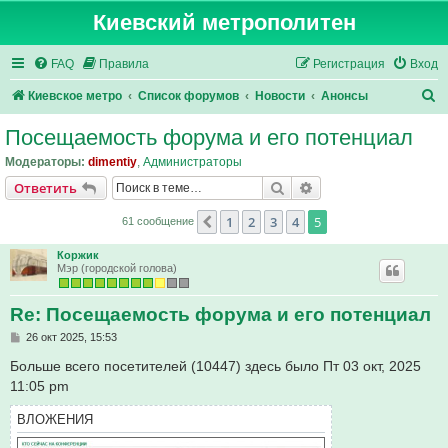
Киевский метрополитен
FAQ
Правила
Регистрация
Вход
П
Киевское метро
Список форумов
Новости
Анонсы
о
Посещаемость форума и его потенциал
и
Модераторы:
dimentiy
,
Администраторы
с
Поиск
Расширенный поис
Ответить
к
1
2
3
4
5
Пред.
61 сообщение
Коржик
Мэр (городской голова)
Re: Посещаемость форума и его потенциал
С
26 окт 2025, 15:53
о
о
Больше всего посетителей (10447) здесь было Пт 03 окт, 2025
б
11:05 pm
щ
е
н
ВЛОЖЕНИЯ
и
е