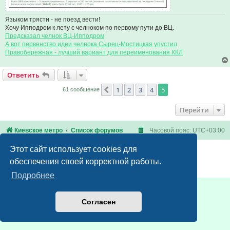
Языком трясти - не поезд вести!
Хочу Ипподром к лету с челноком по первому пути до ВЦ.
Предсказал челнок ВЦ-Ипподром
А вот первенство идеи челнока Сырец-Мостицкая упустил
Правобережная - лучший вариант для переименования ККЛ
Ответить
1
2
3
4
5
Пред.
61 сообщение
Перейти
Киевское метро
Список форумов
Часовой пояс:
UTC+03:00
Этот сайт использует cookies для
Создано на основе
phpBB
® Forum Software © phpBB Limited
Русская поддержка phpBB
обеспечения своей корректной работы.
Конфиденциальность
|
Правила
Подробнее
Согласен