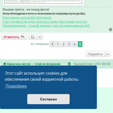
Языком трясти - не поезд вести!
Хочу Ипподром к лету с челноком по первому пути до ВЦ.
Предсказал челнок ВЦ-Ипподром
А вот первенство идеи челнока Сырец-Мостицкая упустил
Правобережная - лучший вариант для переименования ККЛ
Ответить
1
2
3
4
5
Пред.
61 сообщение
Перейти
Киевское метро
Список форумов
Часовой пояс:
UTC+03:00
Этот сайт использует cookies для
Создано на основе
phpBB
® Forum Software © phpBB Limited
Русская поддержка phpBB
обеспечения своей корректной работы.
Конфиденциальность
|
Правила
Подробнее
Согласен