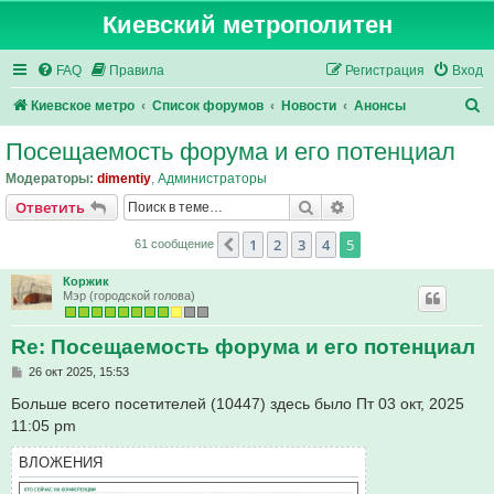
Киевский метрополитен
FAQ
Правила
Регистрация
Вход
П
Киевское метро
Список форумов
Новости
Анонсы
о
Посещаемость форума и его потенциал
и
Модераторы:
dimentiy
,
Администраторы
с
Поиск
Расширенный поис
Ответить
к
1
2
3
4
5
Пред.
61 сообщение
Коржик
Мэр (городской голова)
Re: Посещаемость форума и его потенциал
С
26 окт 2025, 15:53
о
о
Больше всего посетителей (10447) здесь было Пт 03 окт, 2025
б
11:05 pm
щ
е
н
ВЛОЖЕНИЯ
и
е