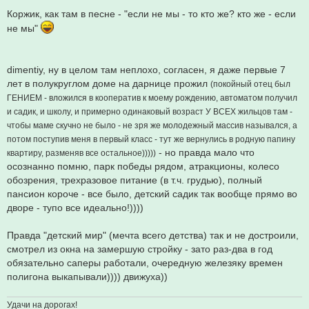
о
о
Коржик, как там в песне - "если не мы - то кто же? кто же - если
б
не мы"
щ
е
н
и
е
dimentiy, ну в целом там неплохо, согласен, я даже первые 7
лет в полукруглом доме на дарнице прожил
(покойный отец был
ГЕНИЕМ - вложился в кооператив к моему рождению, автоматом получил
и садик, и школу, и примерно одинаковый возраст У ВСЕХ жильцов там -
чтобы маме скучно не было - не зря же молодежный массив назывался, а
потом поступив меня в первый класс - тут же вернулись в родную папину
- но правда мало что
квартиру, разменяв все остальное)))))
осознанно помню, парк победы рядом, атракционы, колесо
обозрения, трехразовое питание (в т.ч. грудью), полный
пансион короче - все было, детский садик так вообще прямо во
дворе - тупо все идеально!))))
Правда "детский мир" (мечта всего детства) так и не достроили,
смотрел из окна на замершую стройку - зато раз-два в год
обязательно саперы работали, очередную железяку времен
полигона выкапывали)))) движуха))
Удачи на дорогах!