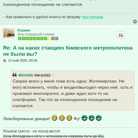
н
полноценное посещение не считается.
и
е
– Как правильно и удобно искать по форуму:
инструкция
Коржик
Мэр (городской голова)
Re: А на каких станциях Киевского метрополитена
не были вы?
С
13 май 2026, 00:00
о
о
б
dimentiy
писал(а):
↑
щ
е
Скорее всего у меня тоже есть одна: Житомирская. Не
н
могу вспомнить, чтобы я входил/выходил через неё, хоть и
и
е
проезжал многократно, и даже ждал кого-то на
платформе. Так что за полноценное посещение не
считается.
Левобережные дикари!
Фу!
Языком трясти - не поезд вести!
Хочу Ипподром к лету с челноком по первому пути до ВЦ.