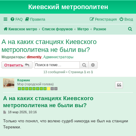
Киевский метрополитен
FAQ
Правила
Регистрация
Вход
П
Киевское метро
Список форумов
Метро
Разное
о
А на каких станциях Киевского
и
метрополитена не были вы?
с
Модераторы:
dimentiy
,
Администраторы
к
Поиск
Расширенный поис
Ответить
13 сообщений • Страница
1
из
1
Коржик
Мэр (городской голова)
А на каких станциях Киевского
метрополитена не были вы?
С
18 мар 2026, 10:16
о
о
Только что понял, что волею судеб никогда не был на станции
б
Теремки.
щ
е
н