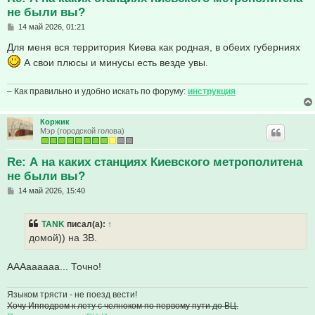
не были вы?
С
14 май 2026, 01:21
о
о
Для меня вся территория Киева как родная, в обеих губерниях
б
А свои плюсы и минусы есть везде увы.
щ
е
н
и
– Как правильно и удобно искать по форуму:
инструкция
е
Коржик
Мэр (городской голова)
Re: А на каких станциях Киевского метрополитена
не были вы?
С
14 май 2026, 15:40
о
о
б
TANK
писал(а):
↑
щ
е
домой)) на ЗВ.
н
и
е
АААаааааа... Точно!
Языком трясти - не поезд вести!
Хочу Ипподром к лету с челноком по первому пути до ВЦ.