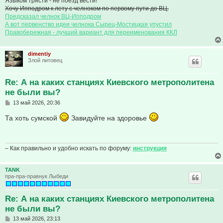
Языком трясти - не поезд вести!
Хочу Ипподром к лету с челноком по первому пути до ВЦ.
Предсказал челнок ВЦ-Ипподром
А вот первенство идеи челнока Сырец-Мостицкая упустил
Правобережная - лучший вариант для переименования ККЛ
dimentiy
Злой литовец
Re: А на каких станциях Киевского метрополитена
не были вы?
С
13 май 2026, 20:36
о
о
Та хоть сумской
Завидуйте на здоровье
б
щ
е
н
и
– Как правильно и удобно искать по форуму:
инструкция
е
TANK
пра-пра-правнук Лыбеди
Re: А на каких станциях Киевского метрополитена
не были вы?
С
13 май 2026, 23:13