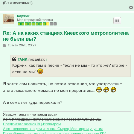
(В т.ч.железных!!)
Коржик
Мэр (городской голова)
Re: А на каких станциях Киевского метрополитена
не были вы?
С
13 май 2026, 23:27
о
о
б
TANK
писал(а):
↑
щ
е
Коржик, как там в песне - "если не мы - то кто же? кто же -
н
если не мы"
и
е
Я хотел сам написать, но потом вспомнил, что употреление
этого локального мемаса не моя прерогатива.
А в семь лет куда переехали?
Языком трясти - не поезд вести!
Хочу Ипподром к лету с челноком по первому пути до ВЦ.
Предсказал челнок ВЦ-Ипподром
А вот первенство идеи челнока Сырец-Мостицкая упустил
Правобережная - лучший вариант для переименования ККЛ