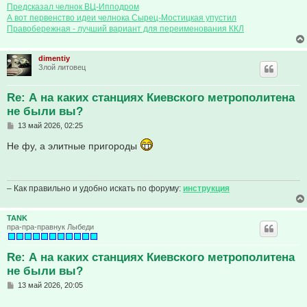
Предсказал челнок ВЦ-Ипподром
А вот первенство идеи челнока Сырец-Мостицкая упустил
Правобережная - лучший вариант для переименования ККЛ
dimentiy
Злой литовец
Re: А на каких станциях Киевского метрополитена
не были вы?
С
13 май 2026, 02:25
о
о
Не фу, а элитные пригороды
б
щ
е
н
и
– Как правильно и удобно искать по форуму:
инструкция
е
TANK
пра-пра-правнук Лыбеди
Re: А на каких станциях Киевского метрополитена
не были вы?
С
13 май 2026, 20:05
о
о