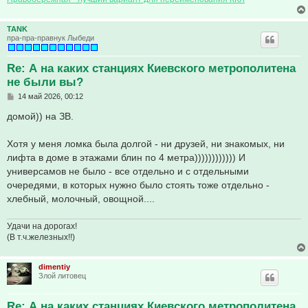
TANK
пра-пра-правнук Лыбеди
Re: А на каких станциях Киевского метрополитена
не были вы?
С
14 май 2026, 00:12
о
о
домой)) на ЗВ.
б
щ
е
Хотя у меня ломка была долгой - ни друзей, ни знакомых, ни
н
лифта в доме в этажами блин по 4 метра)))))))))))) И
и
е
универсамов не было - все отдельно и с отдельными
очередями, в которых нужно было стоять тоже отдельно -
хлебный, молочный, овощной....
Удачи на дорогах!
(В т.ч.железных!!)
dimentiy
Злой литовец
Re: А на каких станциях Киевского метрополитена