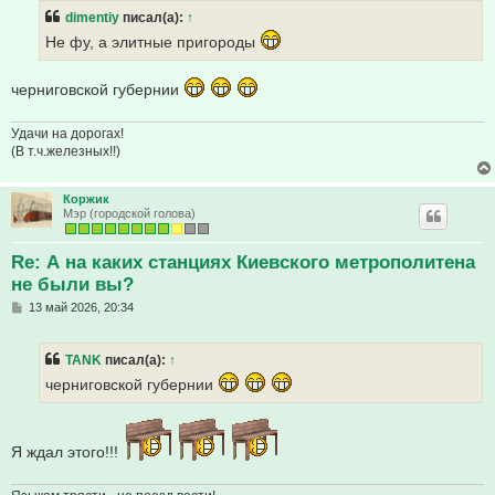
б
dimentiy
писал(а):
↑
щ
е
Не фу, а элитные пригороды
н
и
е
черниговской губернии
Удачи на дорогах!
(В т.ч.железных!!)
Коржик
Мэр (городской голова)
Re: А на каких станциях Киевского метрополитена
не были вы?
С
13 май 2026, 20:34
о
о
б
TANK
писал(а):
↑
щ
е
черниговской губернии
н
и
е
Я ждал этого!!!