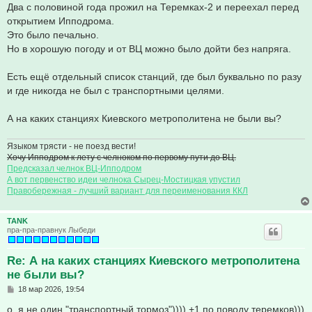
Два с половиной года прожил на Теремках-2 и переехал перед
и
е
открытием Ипподрома.
Это было печально.
Но в хорошую погоду и от ВЦ можно было дойти без напряга.
Есть ещё отдельный список станций, где был буквально по разу
и где никогда не был с транспортными целями.
А на каких станциях Киевского метрополитена не были вы?
Языком трясти - не поезд вести!
Хочу Ипподром к лету с челноком по первому пути до ВЦ.
Предсказал челнок ВЦ-Ипподром
А вот первенство идеи челнока Сырец-Мостицкая упустил
Правобережная - лучший вариант для переименования ККЛ
TANK
пра-пра-правнук Лыбеди
Re: А на каких станциях Киевского метрополитена
не были вы?
С
18 мар 2026, 19:54
о
о
о, я не один "транспортный тормоз")))) +1 по поводу теремков)))