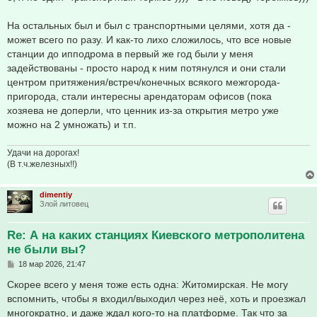
б
щ
е
На остальных был и был с транспортными целями, хотя да -
н
может всего по разу. И как-то лихо сложилось, что все новые
и
е
станции до ипподрома в первый же год были у меня
задействованы - просто народ к ним потянулся и они стали
центром притяжения/встреч/конечных всякого межгорода-
пригорода, стали интересны арендаторам офисов (пока
хозяева не доперли, что ценник из-за открытия метро уже
можно на 2 умножать) и т.п.
Удачи на дорогах!
(В т.ч.железных!!)
dimentiy
Злой литовец
Re: А на каких станциях Киевского метрополитена
не были вы?
С
18 мар 2026, 21:47
о
о
Скорее всего у меня тоже есть одна: Житомирская. Не могу
б
вспомнить, чтобы я входил/выходил через неё, хоть и проезжал
щ
е
многократно, и даже ждал кого-то на платформе. Так что за