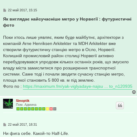
С
22 май 2017, 15:15
о
о
Як виглядає найсучасніше метро у Норвегії : футуристичні
б
фото
щ
е
н
Поки хтось лише уявляє, яким буде майбутнє, архітектори з
и
е
компаній Arne Henriksen Arkitekter та MDH Arkitekter вже
створили футуристичну станцію метро в Осло, Норвегії.
Колишній промисловий район столиці Норвегії активно
перебудовувався упродовж кількох останніх років, що змусило
владу міста замислитися про розширення транспортної
системи. Саме тоді і почали зводити сучасну станцію метро,
площа якої становить 5 800 кв. м під землею.
Фото по :
https://maximum.fm/yak-viglyadaye-najsu ... to_n120935
Sinoptik
Пом. Админа
С
22 май 2017, 18:31
о
о
Ни фига себе. Какой-то Half-Life.
б