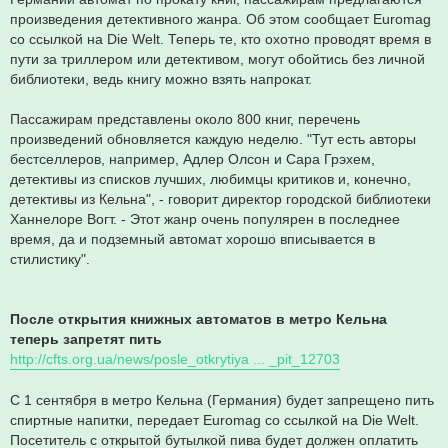
произведения детективного жанра. Об этом сообщает Euromag
со ссылкой на Die Welt. Теперь те, кто охотно проводят время в
пути за триллером или детективом, могут обойтись без личной
библиотеки, ведь книгу можно взять напрокат.
Пассажирам представлены около 800 книг, перечень
произведений обновляется каждую неделю. "Тут есть авторы
бестселлеров, например, Адлер Олсон и Сара Грэхем,
детективы из списков лучших, любимцы критиков и, конечно,
детективы из Кельна", - говорит директор городской библиотеки
Ханнелоре Вогт. - Этот жанр очень популярен в последнее
время, да и подземный автомат хорошо вписывается в
стилистику".
После открытия книжных автоматов в метро Кельна
теперь запретят пить
http://cfts.org.ua/news/posle_otkrytiya ... _pit_12703
С 1 сентября в метро Кельна (Германия) будет запрещено пить
спиртные напитки, передает Euromag со ссылкой на Die Welt.
Посетитель с открытой бутылкой пива будет должен оплатить