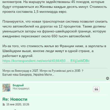
километров. На маршруте задействованы 45 поездов, которые
будут отправляться из Женевы каждые десять минут. Стоимость
проекта составила 1,5 миллиарда евро.
Планируется, что новая транспортная система позволит снизить
число автомобилей на дорогах на 12 процентов. Также должны
уменьшиться заторы на франко-швейцарской границе, которую
ежедневно пересекают около 650 тысяч автомобилей.
Из-за того, что стоимость жилья во Франции ниже, а зарплаты в
Швейцарии выше, многие люди живут в одной стране, а
работают в другой.
https://korrespondent.net/world/4166493 ... E4ij1eWDBc
Метро на Виноградар в 20
27
. Метро на Русанівські дачі в 20
35
？
Батько наш Бандера, Україна Мати...
Бодрый
Нострадамус
Re: Новости
С
15 янв 2020, 10:26
о