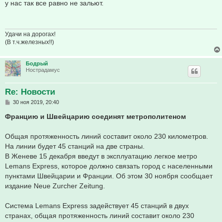
о
у нас так все равно не зальют.
б
щ
е
н
и
Удачи на дорогах!
е
(В т.ч.железных!!)
Бодрый
Нострадамус
Re: Новости
С
30 ноя 2019, 20:40
о
о
Францию и Швейцарию соединят метрополитеном
б
щ
е
Общая протяженность линий составит около 230 километров.
н
На линии будет 45 станций на две страны.
и
е
В Женеве 15 декабря введут в эксплуатацию легкое метро
Lemans Express, которое должно связать город с населенными
пунктами Швейцарии и Франции. Об этом 30 ноября сообщает
издание Neue Zurcher Zeitung.
Система Lemans Express задействует 45 станций в двух
странах, общая протяженность линий составит около 230