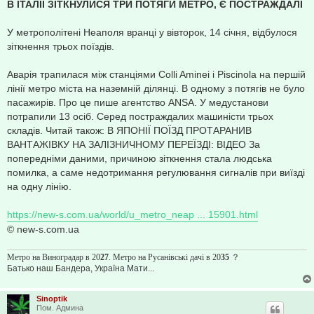
о
В ІТАЛІЇ ЗІТКНУЛИСЯ ТРИ ПОТЯГИ МЕТРО, Є ПОСТРАЖДАЛІ
б
щ
е
У метрополітені Неаполя вранці у вівторок, 14 січня, відбулося
н
зіткнення трьох поїздів.
и
е
Аварія трапилася між станціями Colli Aminei і Piscinola на першій
лінії метро міста на наземній ділянці. В одному з потягів не було
пасажирів. Про це пише агентство ANSA. У медустанови
потрапили 13 осіб. Серед постраждалих машиністи трьох
складів. Читай також: В ЯПОНІЇ ПОЇЗД ПРОТАРАНИВ
ВАНТАЖІВКУ НА ЗАЛІЗНИЧНОМУ ПЕРЕЇЗДІ: ВІДЕО За
попередніми даними, причиною зіткнення стала людська
помилка, а саме недотримання регулювання сигналів при виїзді
на одну лінію.
https://new-s.com.ua/world/u_metro_neap ... 15901.html
© new-s.com.ua
Метро на Виноградар в 20
27
. Метро на Русанівські дачі в 20
35
？
Батько наш Бандера, Україна Мати...
Sinoptik
Пом. Админа