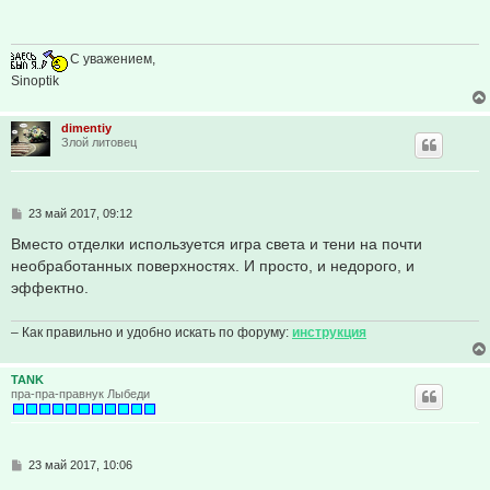
щ
е
н
и
С уважением,
е
Sinoptik
dimentiy
Злой литовец
С
23 май 2017, 09:12
о
о
Вместо отделки используется игра света и тени на почти
б
необработанных поверхностях. И просто, и недорого, и
щ
е
эффектно.
н
и
е
– Как правильно и удобно искать по форуму:
инструкция
TANK
пра-пра-правнук Лыбеди
С
23 май 2017, 10:06
о