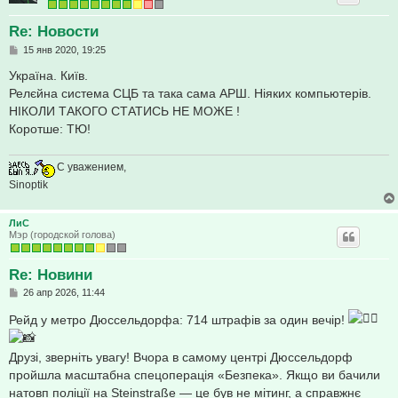
Re: Новости
С
15 янв 2020, 19:25
о
о
Україна. Київ.
б
Релєйна система СЦБ та така сама АРШ. Ніяких компьютерів.
щ
е
НІКОЛИ ТАКОГО СТАТИСЬ НЕ МОЖЕ !
н
Коротше: ТЮ!
и
е
С уважением,
Sinoptik
ЛиС
Мэр (городской голова)
Re: Новини
С
26 апр 2026, 11:44
о
о
Рейд у метро Дюссельдорфа: 714 штрафів за один вечір!
б
щ
е
Друзі, зверніть увагу! Вчора в самому центрі Дюссельдорф
н
и
пройшла масштабна спецоперація «Безпека». Якщо ви бачили
е
натовп поліції на Steinstraße — це був не мітинг, а справжнє