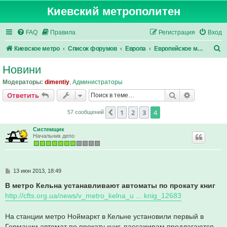
Киевский метрополитен
FAQ
Правила
Регистрация
Вход
П
Киевское метро
Список форумов
Европа
Европейское метро
о
Новини
и
Модераторы:
dimentiy
,
Администраторы
с
Поиск
Расширен
Ответить
к
1
2
3
4
Пред.
57 сообщений
Системщик
Начальник депо
С
13 июн 2013, 18:49
о
о
В метро Кельна устанавливают автоматы по прокату книг
б
http://cfts.org.ua/news/v_metro_kelna_u ... knig_12683
щ
е
н
На станции метро Ноймаркт в Кельне установили первый в
и
е
Германии автомат по прокату книг, пассажирам предлагаются