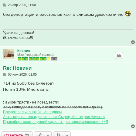
С
26 апр 2026, 11:50
о
о
без депортаций и расстрелов как-то слишком демократично
б
щ
е
н
и
Удачи на дорогах!
е
(В т.ч.железных!!)
Коржик
Мэр (городской голова)
Re: Новини
С
03 июн 2026, 01:05
о
о
714 из 5603 без билетов?
б
Почти 13%. Многовато.
щ
е
н
и
Языком трясти - не поезд вести!
е
Хочу Ипподром к лету с челноком по первому пути до ВЦ.
Предсказал челнок ВЦ-Ипподром
А вот первенство идеи челнока Сырец-Мостицкая упустил
Правобережная - лучший вариант для переименования ККЛ
Ответить