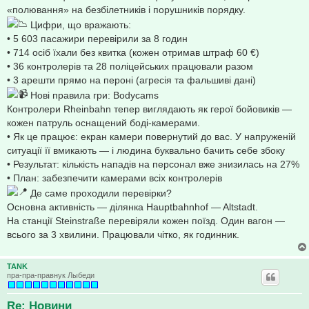
«полювання» на безбілетників і порушників порядку.
Цифри, що вражають:
• 5 603 пасажири перевірили за 8 годин
• 714 осіб їхали без квитка (кожен отримав штраф 60 €)
• 36 контролерів та 28 поліцейських працювали разом
• 3 арешти прямо на пероні (агресія та фальшиві дані)
Нові правила гри: Bodycams
Контролери Rheinbahn тепер виглядають як герої бойовиків —
кожен патруль оснащений боді-камерами.
• Як це працює: екран камери повернутий до вас. У напруженій
ситуації її вмикають — і людина буквально бачить себе збоку
• Результат: кількість нападів на персонал вже знизилась на 27%
• План: забезпечити камерами всіх контролерів
Де саме проходили перевірки?
Основна активність — ділянка Hauptbahnhof — Altstadt.
На станції Steinstraße перевіряли кожен поїзд. Один вагон —
всього за 3 хвилини. Працювали чітко, як годинник.
TANK
пра-пра-правнук Лыбеди
Re: Новини