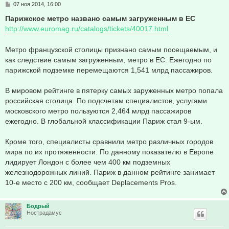
С
07 ноя 2014, 16:00
о
о
Парижское метро названо самым загруженным в ЕС
б
http://www.euromag.ru/catalogs/tickets/40017.html
щ
е
н
Метро французской столицы признано самым посещаемым, и
и
е
как следствие самым загруженным, метро в ЕС. Ежегодно по
парижской подземке перемещаются 1,541 млрд пассажиров.
В мировом рейтинге в пятерку самых заруженных метро попала
российская столица. По подсчетам специалистов, услугами
московского метро пользуются 2,464 млрд пассажиров
ежегодно. В глобальной классификации Париж стал 9-ым.
Кроме того, специалисты сравнили метро различных городов
мира по их протяженности. По данному показателю в Европе
лидирует Лондон с более чем 400 км подземных
железнодорожных линий. Париж в данном рейтинге занимает
10-е место с 200 км, сообщает Deplacements Pros.
Бодрый
Нострадамус