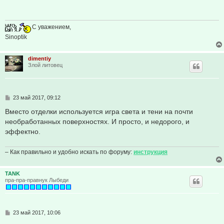
щ
е
н
и
С уважением,
е
Sinoptik
dimentiy
Злой литовец
С
23 май 2017, 09:12
о
о
Вместо отделки используется игра света и тени на почти
б
необработанных поверхностях. И просто, и недорого, и
щ
е
эффектно.
н
и
е
– Как правильно и удобно искать по форуму:
инструкция
TANK
пра-пра-правнук Лыбеди
С
23 май 2017, 10:06
о