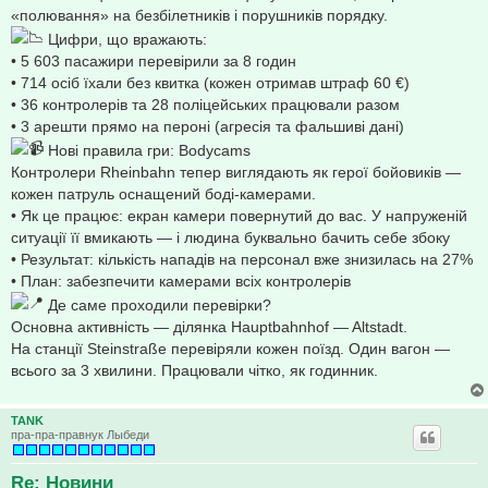
«полювання» на безбілетників і порушників порядку.
Цифри, що вражають:
• 5 603 пасажири перевірили за 8 годин
• 714 осіб їхали без квитка (кожен отримав штраф 60 €)
• 36 контролерів та 28 поліцейських працювали разом
• 3 арешти прямо на пероні (агресія та фальшиві дані)
Нові правила гри: Bodycams
Контролери Rheinbahn тепер виглядають як герої бойовиків —
кожен патруль оснащений боді-камерами.
• Як це працює: екран камери повернутий до вас. У напруженій
ситуації її вмикають — і людина буквально бачить себе збоку
• Результат: кількість нападів на персонал вже знизилась на 27%
• План: забезпечити камерами всіх контролерів
Де саме проходили перевірки?
Основна активність — ділянка Hauptbahnhof — Altstadt.
На станції Steinstraße перевіряли кожен поїзд. Один вагон —
всього за 3 хвилини. Працювали чітко, як годинник.
TANK
пра-пра-правнук Лыбеди
Re: Новини