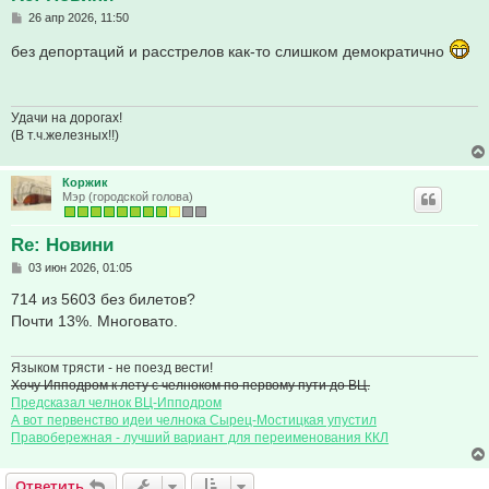
С
26 апр 2026, 11:50
о
о
без депортаций и расстрелов как-то слишком демократично
б
щ
е
н
и
Удачи на дорогах!
е
(В т.ч.железных!!)
Коржик
Мэр (городской голова)
Re: Новини
С
03 июн 2026, 01:05
о
о
714 из 5603 без билетов?
б
Почти 13%. Многовато.
щ
е
н
и
Языком трясти - не поезд вести!
е
Хочу Ипподром к лету с челноком по первому пути до ВЦ.
Предсказал челнок ВЦ-Ипподром
А вот первенство идеи челнока Сырец-Мостицкая упустил
Правобережная - лучший вариант для переименования ККЛ
Ответить