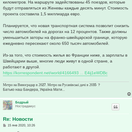
километров. На маршруте задействованы 45 поездов, которые
будут отправляться из Женевы каждые десять минут. Стоимость
проекта составила 1,5 миллиарда евро.
Планируется, что новая транспортная система позволит снизить
число автомобилей на дорогах на 12 процентов. Также должны
уменьшиться заторы на франко-швейцарской границе, которую
ежедневно пересекают около 650 тысяч автомобилей.
Из-за того, что стоимость жилья во Франции ниже, а зарплаты в
Швейцарии выше, многие люди живут в одной стране, а
работают в другой.
https://korrespondent.net/world/4166493 ... E4ij1eWDBc
Метро на Виноградар в 20
27
. Метро на Русанівські дачі в 20
35
？
Батько наш Бандера, Україна Мати...
Бодрый
Нострадамус
Re: Новости
С
15 янв 2020, 10:26
о