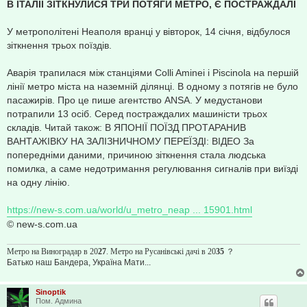
о
В ІТАЛІЇ ЗІТКНУЛИСЯ ТРИ ПОТЯГИ МЕТРО, Є ПОСТРАЖДАЛІ
б
щ
е
У метрополітені Неаполя вранці у вівторок, 14 січня, відбулося
н
зіткнення трьох поїздів.
и
е
Аварія трапилася між станціями Colli Aminei і Piscinola на першій
лінії метро міста на наземній ділянці. В одному з потягів не було
пасажирів. Про це пише агентство ANSA. У медустанови
потрапили 13 осіб. Серед постраждалих машиністи трьох
складів. Читай також: В ЯПОНІЇ ПОЇЗД ПРОТАРАНИВ
ВАНТАЖІВКУ НА ЗАЛІЗНИЧНОМУ ПЕРЕЇЗДІ: ВІДЕО За
попередніми даними, причиною зіткнення стала людська
помилка, а саме недотримання регулювання сигналів при виїзді
на одну лінію.
https://new-s.com.ua/world/u_metro_neap ... 15901.html
© new-s.com.ua
Метро на Виноградар в 20
27
. Метро на Русанівські дачі в 20
35
？
Батько наш Бандера, Україна Мати...
Sinoptik
Пом. Админа