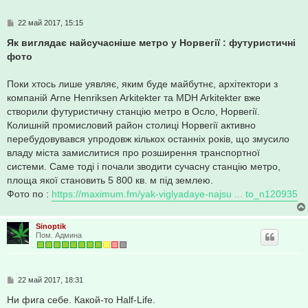
С
22 май 2017, 15:15
о
о
Як виглядає найсучасніше метро у Норвегії : футуристичні
б
фото
щ
е
н
Поки хтось лише уявляє, яким буде майбутнє, архітектори з
и
е
компаній Arne Henriksen Arkitekter та MDH Arkitekter вже
створили футуристичну станцію метро в Осло, Норвегії.
Колишній промисловий район столиці Норвегії активно
перебудовувався упродовж кількох останніх років, що змусило
владу міста замислитися про розширення транспортної
системи. Саме тоді і почали зводити сучасну станцію метро,
площа якої становить 5 800 кв. м під землею.
Фото по :
https://maximum.fm/yak-viglyadaye-najsu ... to_n120935
Sinoptik
Пом. Админа
С
22 май 2017, 18:31
о
о
Ни фига себе. Какой-то Half-Life.
б