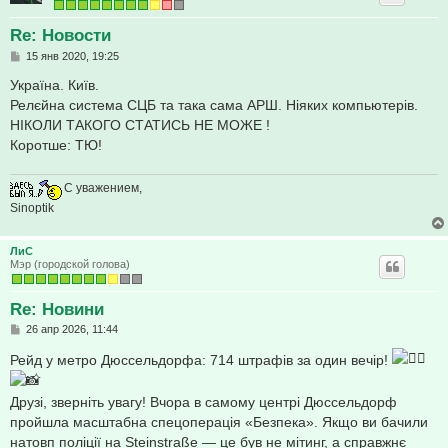
Re: Новости
С
15 янв 2020, 19:25
о
о
Україна. Київ.
б
Релєйна система СЦБ та така сама АРШ. Ніяких компьютерів.
щ
е
НІКОЛИ ТАКОГО СТАТИСЬ НЕ МОЖЕ !
н
Коротше: ТЮ!
и
е
С уважением,
Sinoptik
ЛиС
Мэр (городской голова)
Re: Новини
С
26 апр 2026, 11:44
о
о
Рейд у метро Дюссельдорфа: 714 штрафів за один вечір!
б
щ
е
Друзі, зверніть увагу! Вчора в самому центрі Дюссельдорф
н
и
пройшла масштабна спецоперація «Безпека». Якщо ви бачили
е
натовп поліції на Steinstraße — це був не мітинг, а справжнє