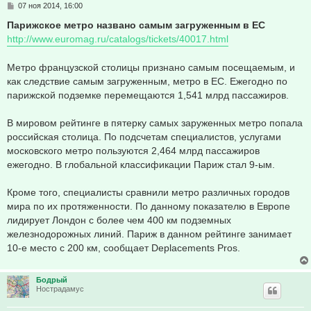
С
07 ноя 2014, 16:00
о
о
Парижское метро названо самым загруженным в ЕС
б
http://www.euromag.ru/catalogs/tickets/40017.html
щ
е
н
Метро французской столицы признано самым посещаемым, и
и
е
как следствие самым загруженным, метро в ЕС. Ежегодно по
парижской подземке перемещаются 1,541 млрд пассажиров.
В мировом рейтинге в пятерку самых заруженных метро попала
российская столица. По подсчетам специалистов, услугами
московского метро пользуются 2,464 млрд пассажиров
ежегодно. В глобальной классификации Париж стал 9-ым.
Кроме того, специалисты сравнили метро различных городов
мира по их протяженности. По данному показателю в Европе
лидирует Лондон с более чем 400 км подземных
железнодорожных линий. Париж в данном рейтинге занимает
10-е место с 200 км, сообщает Deplacements Pros.
Бодрый
Нострадамус