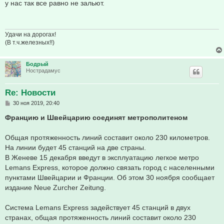
о
у нас так все равно не зальют.
б
щ
е
н
и
Удачи на дорогах!
е
(В т.ч.железных!!)
Бодрый
Нострадамус
Re: Новости
С
30 ноя 2019, 20:40
о
о
Францию и Швейцарию соединят метрополитеном
б
щ
е
Общая протяженность линий составит около 230 километров.
н
На линии будет 45 станций на две страны.
и
е
В Женеве 15 декабря введут в эксплуатацию легкое метро
Lemans Express, которое должно связать город с населенными
пунктами Швейцарии и Франции. Об этом 30 ноября сообщает
издание Neue Zurcher Zeitung.
Система Lemans Express задействует 45 станций в двух
странах, общая протяженность линий составит около 230