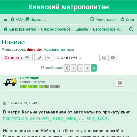
Киевский метрополитен
FAQ
Правила
Регистрация
Вход
П
Киевское метро
Список форумов
Европа
Европейское метро
о
Новини
и
Модераторы:
dimentiy
,
Администраторы
с
Поиск
Расширен
Ответить
к
1
2
3
4
Пред.
57 сообщений
Системщик
Начальник депо
С
13 июн 2013, 18:49
о
о
В метро Кельна устанавливают автоматы по прокату книг
б
http://cfts.org.ua/news/v_metro_kelna_u ... knig_12683
щ
е
н
На станции метро Ноймаркт в Кельне установили первый в
и
е
Германии автомат по прокату книг, пассажирам предлагаются