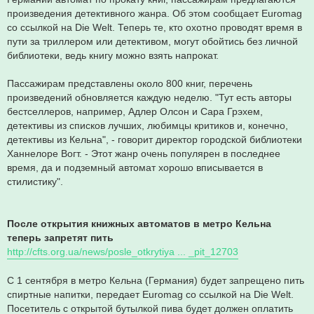
произведения детективного жанра. Об этом сообщает Euromag
со ссылкой на Die Welt. Теперь те, кто охотно проводят время в
пути за триллером или детективом, могут обойтись без личной
библиотеки, ведь книгу можно взять напрокат.
Пассажирам представлены около 800 книг, перечень
произведений обновляется каждую неделю. "Тут есть авторы
бестселлеров, например, Адлер Олсон и Сара Грэхем,
детективы из списков лучших, любимцы критиков и, конечно,
детективы из Кельна", - говорит директор городской библиотеки
Ханнелоре Вогт. - Этот жанр очень популярен в последнее
время, да и подземный автомат хорошо вписывается в
стилистику".
После открытия книжных автоматов в метро Кельна
теперь запретят пить
http://cfts.org.ua/news/posle_otkrytiya ... _pit_12703
С 1 сентября в метро Кельна (Германия) будет запрещено пить
спиртные напитки, передает Euromag со ссылкой на Die Welt.
Посетитель с открытой бутылкой пива будет должен оплатить