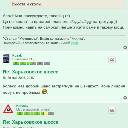
е
Высота и сколы.
н
и
е
Апалітічна рассуждаєтє, таваріщ (с)
Це не "сколи", а пристрої плавного з'їзду/заїзду на тротуар ))
Принаймні, навіть на самокаті легше з'їхати саме в такому місці.
*Станція "Мечникова". Вихід до магазину "Киянка".
Закинутий навколометро- та залізничний
сайт
Kozak
Начальник СЦБ
Re: Харьковское шоссе
С
29 май 2026, 20:57
о
о
Колесо має добрий шанс застрягнути на швидкості. Хоча лікарня
б
поруч, не проблема
.
щ
е
н
и
Klovsky
е
Мэр (городской голова)
Re: Харьковское шоссе
С
01 июн 2026, 16:55