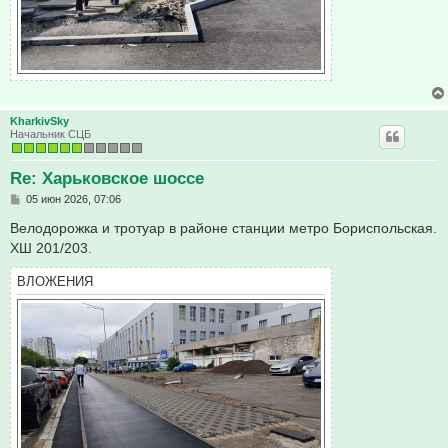
KharkivSky
Начальник СЦБ
Re: Харьковское шоссе
С
05 июн 2026, 07:06
о
о
Велодорожка и тротуар в районе станции метро Бориспольская.
б
ХШ 201/203.
щ
е
н
ВЛОЖЕНИЯ
и
е