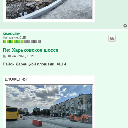
KharkivSky
Начальник СЦБ
Re: Харьковское шоссе
С
10 июн 2026, 16:21
о
о
Район Дарницкой площади. ХШ 4
б
щ
е
н
ВЛОЖЕНИЯ
и
е