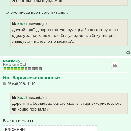
Я об этом. Там фундамент.
н
и
е
Так вже писав про нього питання.
Kozak
писал(а):
↑
Другий проїзд через тротуар вулиці дійсно закінчується
одразу за парканом, але без узгоджень з боку лікарні
ліквідувати напевно не можна?..
KharkivSky
Начальник СЦБ
Re: Харьковское шоссе
С
25 май 2026, 11:10
о
о
б
Kozak
писал(а):
↑
щ
е
Доречі, на бордюрах багато сколів, старі використовують
н
чи криво порізали?
и
е
Высота и сколы.
ВЛОЖЕНИЯ