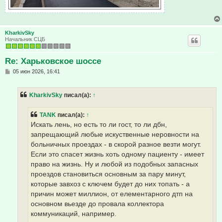
KharkivSky
Начальник СЦБ
Re: Харьковское шоссе
С
05 июн 2026, 16:41
о
о
б
KharkivSky
писал(а):
↑
щ
е
н
TANK
писал(а):
↑
и
е
Искать лень, но есть то ли гост, то ли дбн,
запрещающий любые искуственные неровности на
больничных проездах - в скорой разное везти могут.
Если это спасет жизнь хоть одному пациенту - имеет
право на жизнь. Ну и любой из подобных запасных
проездов становиться основным за пару минут,
которые завхоз с ключем будет до них топать - а
причин может миллион, от елементарного дтп на
основном вьезде до провала коллектора
коммуникаций, например.