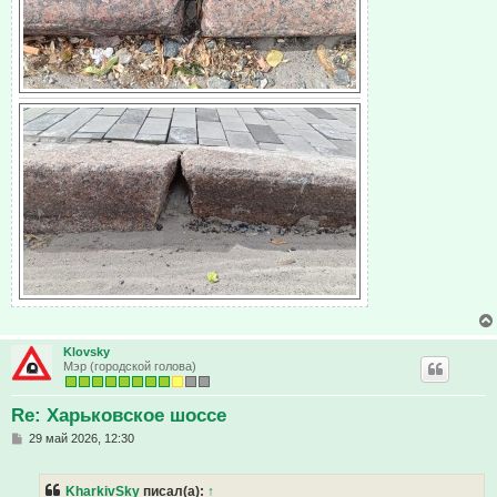
Klovsky
Мэр (городской голова)
Re: Харьковское шоссе
С
29 май 2026, 12:30
о
о
б
KharkivSky
писал(а):
↑
щ