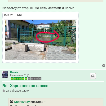
Используют старые. Но есть местами и новые.
ВЛОЖЕНИЯ
Kozak
Начальник СЦБ
Re: Харьковское шоссе
С
24 май 2026, 13:40
о
о
б
KharkivSky
писал(а):
↑
щ
е