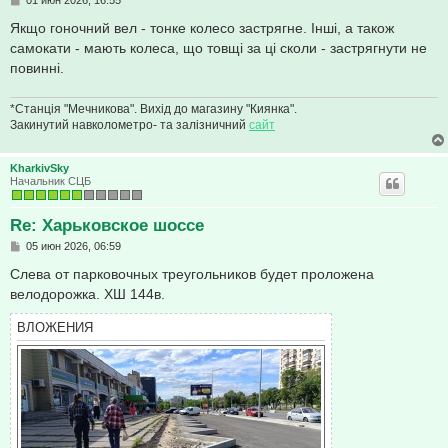
о
о
Якщо гоночний вел - тонке колесо застрягне. Інші, а також
б
самокати - мають колеса, що товщі за ці сколи - застрягнути не
щ
е
повинні.
н
и
е
*Станція "Мечникова". Вихід до магазину "Киянка".
Закинутий навколометро- та залізничний
сайт
KharkivSky
Начальник СЦБ
Re: Харьковское шоссе
С
05 июн 2026, 06:59
о
о
Слева от парковочных треугольников будет проложена
б
велодорожка. ХШ 144в.
щ
е
н
ВЛОЖЕНИЯ
и
е