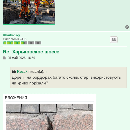
KharkivSky
Начальник СЦБ
Re: Харьковское шоссе
С
25 май 2026, 16:59
о
о
б
Kozak
писал(а):
↑
щ
е
Доречі, на бордюрах багато сколів, старі використовують
н
чи криво порізали?
и
е
ВЛОЖЕНИЯ