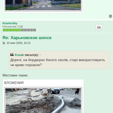
KharkivSky
Начальник СЦБ
Re: Харьковское шоссе
С
10 июн 2026, 16:12
о
о
б
Kozak
писал(а):
↑
щ
е
Доречі, на бордюрах багато сколів, старі використовують
н
чи криво порізали?
и
е
Местами такие.
ВЛОЖЕНИЯ