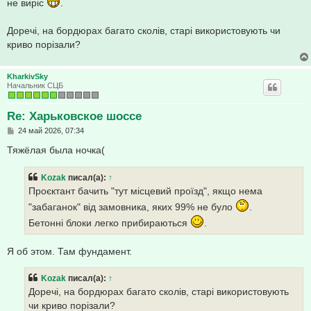
не виріс
.
Доречі, на бордюрах багато сколів, старі використовують чи
криво порізали?
KharkivSky
Начальник СЦБ
Re: Харьковское шоссе
С
24 май 2026, 07:34
о
о
Тяжёлая была ночка(
б
щ
е
Kozak
писал(а):
↑
н
Проєктант бачить "тут місцевий проїзд", якщо нема
и
е
"забаганок" від замовника, яких 99% не було
.
Бетонні блоки легко прибираються
.
Я об этом. Там фундамент.
Kozak
писал(а):
↑
Доречі, на бордюрах багато сколів, старі використовують
чи криво порізали?