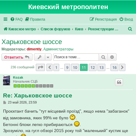
Киевский метрополитен
FAQ
Правила
Регистрация
Вход
П
Киевское метро
Список форумов
Киев
Реконструкции на дорогах
о
Харьковское шоссе
и
Модераторы:
dimentiy
,
Администраторы
с
Поиск
Расширен
Ответить
к
Страница
11
из
16
1
9
10
11
12
13
16
Пред.
След
236 сообщений
…
…
Kozak
Начальник СЦБ
Re: Харьковское шоссе
С
23 май 2026, 23:59
о
о
Проєктант бачить "тут місцевий проїзд", якщо нема "забаганок"
б
від замовника, яких 99% не було
.
щ
е
Бетонні блоки легко прибираються
.
н
и
Зрозуміло, на гугл обзорі 2015 року той "маленький" кустик ще
е