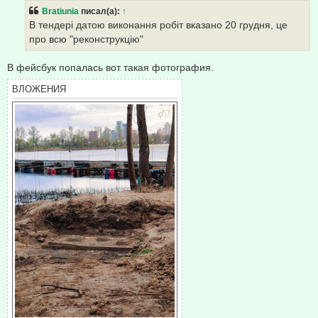
б
Bratiunia
писал(а):
↑
щ
е
В тендері датою виконання робіт вказано 20 грудня, це
н
про всю "реконструкцію"
и
е
В фейсбук попалась вот такая фотография.
ВЛОЖЕНИЯ