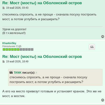
Re: Мост (мосты) на Оболонский остров
С
19 май 2026, 03:43
о
о
стесняюсь спросить, а не проще - сначала посуху построить
б
мост, а потом углубить и расширить?
щ
е
н
и
Удачи на дорогах!
е
(В т.ч.железных!!)
KharkivSky
Начальник СЦБ
Re: Мост (мосты) на Оболонский остров
С
19 май 2026, 18:49
о
о
б
TANK
писал(а):
↑
щ
е
стесняюсь спросить, а не проще - сначала посуху
н
построить мост, а потом углубить и расширить?
и
е
А его на место привезут готовым и установят краном. Это же не
мост, а мостик.