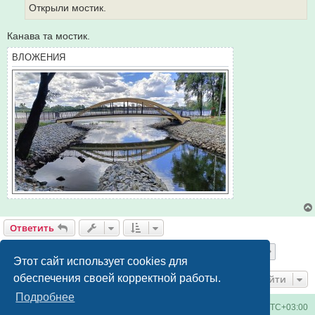
е
Открыли мостик.
н
и
е
Канава та мостик.
ВЛОЖЕНИЯ
Ответить
Страница
12
из
13
1
9
10
11
12
13
Пред.
След.
195 сообщений
…
Этот сайт использует cookies для
обеспечения своей корректной работы.
Перейти
Подробнее
Киевское метро
Список форумов
Часовой пояс:
UTC+03:00