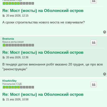
Re: Мост (мосты) на Оболонский остров
С
20 апр 2026, 12:15
о
о
А сроки строительства нового моста не озвучивали?
б
щ
е
н
и
Bratiunia
е
Крыса рельсовая
Re: Мост (мосты) на Оболонский остров
С
20 апр 2026, 12:36
о
о
В тендері датою виконання робіт вказано 20 грудня, це про всю
б
"реконструкцію"
щ
е
н
и
KharkivSky
е
Начальник СЦБ
Re: Мост (мосты) на Оболонский остров
С
21 апр 2026, 10:58
о
о