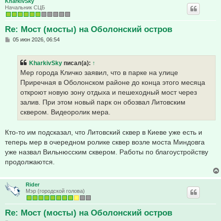
KharkivSky
Начальник СЦБ
Re: Мост (мосты) на Оболонский остров
С
05 июн 2026, 06:54
о
о
б
KharkivSky
писал(а):
↑
щ
е
Мер города Кличко заявил, что в парке на улице
н
Приречная в Оболонском районе до конца этого месяца
и
е
откроют новую зону отдыха и пешеходный мост через
залив. При этом новый парк он обозвал Литовским
сквером. Видеоролик мера.
Кто-то им подсказал, что Литовский сквер в Киеве уже есть и
теперь мер в очередном ролике сквер возле моста Миндовга
уже назвал Вильнюсским сквером. Работы по благоустройству
продолжаются.
Rider
Мэр (городской голова)
Re: Мост (мосты) на Оболонский остров