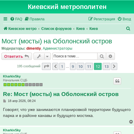
Киевский метрополитен
FAQ
Правила
Регистрация
Вход
П
Киевское метро
Список форумов
Киев
Киев
о
Мост (мосты) на Оболонский остров
и
Модераторы:
dimentiy
,
Администраторы
с
Поиск
Расширен
Ответить
к
Страница
12
из
13
1
9
10
11
12
13
Пред.
След.
195 сообщений
…
KharkivSky
Начальник СЦБ
Re: Мост (мосты) на Оболонский остров
С
18 апр 2026, 08:24
о
о
Говорят, что уже занимаются планировкой территории будущего
б
парка и в районе канавы и будущего мостика.
щ
е
н
и
KharkivSky
е
Начальник СЦБ