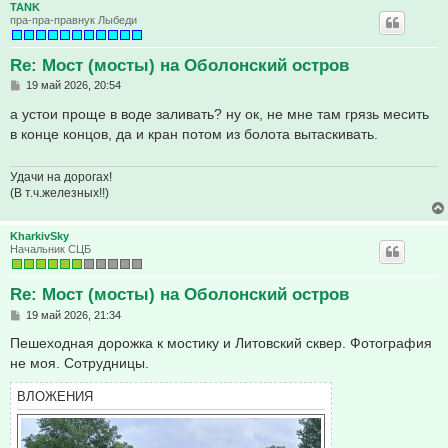
TANK
пра-пра-правнук Лыбеди
Re: Мост (мосты) на Оболонский остров
С
19 май 2026, 20:54
о
о
а устои проще в воде заливать? ну ок, не мне там грязь месить
б
в конце концов, да и кран потом из болота вытаскивать.
щ
е
н
и
Удачи на дорогах!
е
(В т.ч.железных!!)
KharkivSky
Начальник СЦБ
Re: Мост (мосты) на Оболонский остров
С
19 май 2026, 21:34
о
о
Пешеходная дорожка к мостику и Литовский сквер. Фотография
б
не моя. Сотрудницы.
щ
е
н
ВЛОЖЕНИЯ
и
е