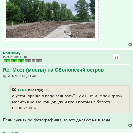
KharkivSky
Начальник СЦБ
Re: Мост (мосты) на Оболонский остров
С
20 май 2026, 14:40
о
о
б
TANK
писал(а):
↑
щ
е
а устои проще в воде заливать? ну ок, не мне там грязь
н
месить в конце концов, да и кран потом из болота
и
е
вытаскивать.
Если судить по фотографиям, то это делают не в воде.