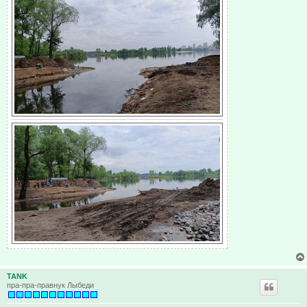
TANK
пра-пра-правнук Лыбеди