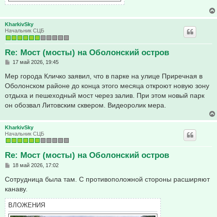
KharkivSky
Начальник СЦБ
Re: Мост (мосты) на Оболонский остров
С
17 май 2026, 19:45
о
о
Мер города Кличко заявил, что в парке на улице Приречная в
б
Оболонском районе до конца этого месяца откроют новую зону
щ
е
отдыха и пешеходный мост через залив. При этом новый парк
н
он обозвал Литовским сквером. Видеоролик мера.
и
е
KharkivSky
Начальник СЦБ
Re: Мост (мосты) на Оболонский остров
С
18 май 2026, 17:02
о
о
Сотрудница была там. С противоположной стороны расширяют
б
канаву.
щ
е
н
ВЛОЖЕНИЯ
и
е