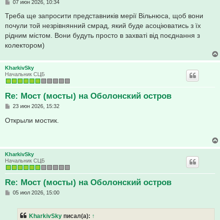
С
07 июн 2026, 10:34
о
о
Треба ще запросити представників мерії Вільнюса, щоб вони
б
почули той незрівнянний смрад, який буде асоціюватись з їх
щ
е
рідним містом. Вони будуть просто в захваті від поєднання з
н
колектором)
и
е
KharkivSky
Начальник СЦБ
Re: Мост (мосты) на Оболонский остров
С
23 июн 2026, 15:32
о
о
Открыли мостик.
б
щ
е
н
и
KharkivSky
е
Начальник СЦБ
Re: Мост (мосты) на Оболонский остров
С
05 июл 2026, 15:00
о
о
б
KharkivSky
писал(а):
↑
щ